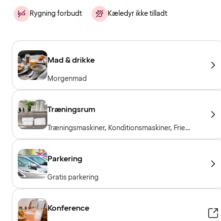
Rygning forbudt
Kæledyr ikke tilladt
Mad & drikke
Morgenmad
Træningsrum
Træningsmaskiner, Konditionsmaskiner, Frie
vægte, Træningslokale åbent 24/7
Parkering
Gratis parkering
Konference