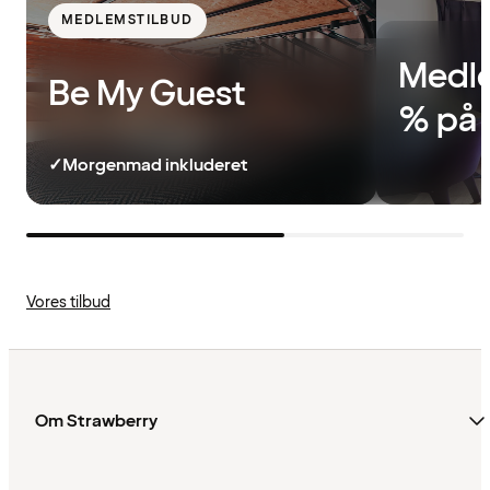
MEDLEMSTILBUD
Medle
Be My Guest
% på 
✓
Morgenmad inkluderet
Vores tilbud
Om Strawberry