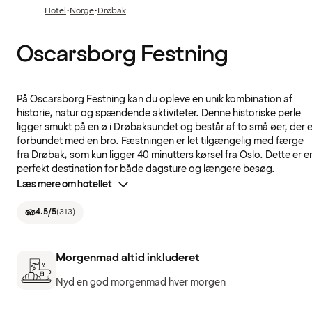
·
·
Hotel
Norge
Drøbak
Oscarsborg Festning
På Oscarsborg Festning kan du opleve en unik kombination af
historie, natur og spændende aktiviteter. Denne historiske perle
ligger smukt på en ø i Drøbaksundet og består af to små øer, der e
forbundet med en bro. Fæstningen er let tilgængelig med færge
fra Drøbak, som kun ligger 40 minutters kørsel fra Oslo. Dette er e
perfekt destination for både dagsture og længere besøg.
Læs mere om hotellet
4.5
/5
(
313
)
Morgenmad altid inkluderet
Nyd en god morgenmad hver morgen