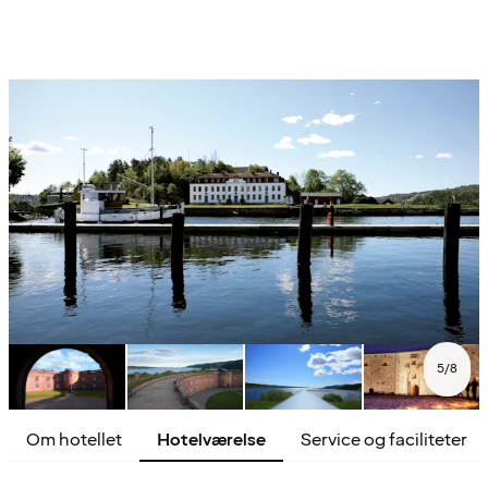
5
/
8
Om hotellet
Hotelværelse
Service og faciliteter