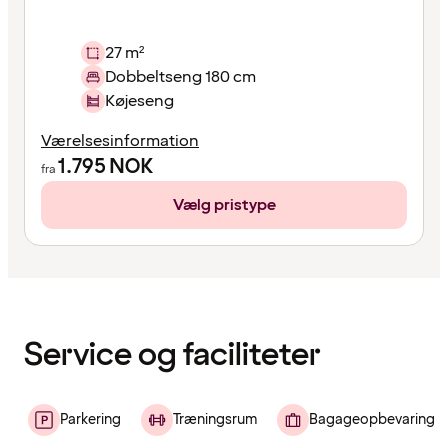
27 m²
Dobbeltseng 180 cm
Køjeseng
Værelsesinformation
1.795
NOK
fra
Vælg pristype
Indholdet
er
indlæst
Service og faciliteter
Parkering
Træningsrum
Bagageopbevaring