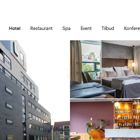
Gå til siden
Åbn hovedmenuen
Hotel
Restaurant
Spa
Event
Tilbud
Konfer