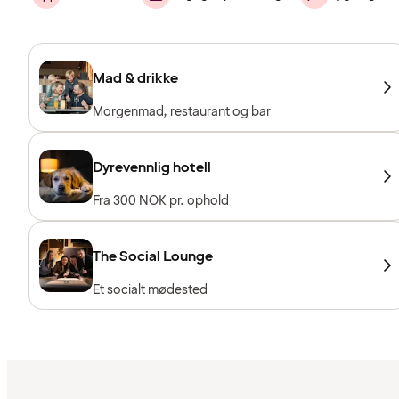
Mad & drikke
Morgenmad, restaurant og bar
Dyrevennlig hotell
Fra 300 NOK pr. ophold
The Social Lounge
Et socialt mødested