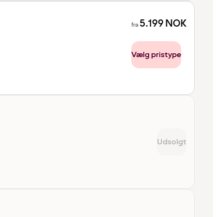
5.199
NOK
fra
Vælg pristype
Udsolgt