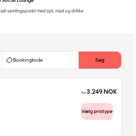
 Social Lounge
ialt samlingspunkt med spil, mad og drikke
Bookingkode
Søg
3.249
NOK
fra
Vælg pristype