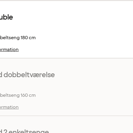
uble
beltseng 180 cm
ormation
d dobbeltværelse
beltseng 160 cm
ormation
 2 enkeltsenge