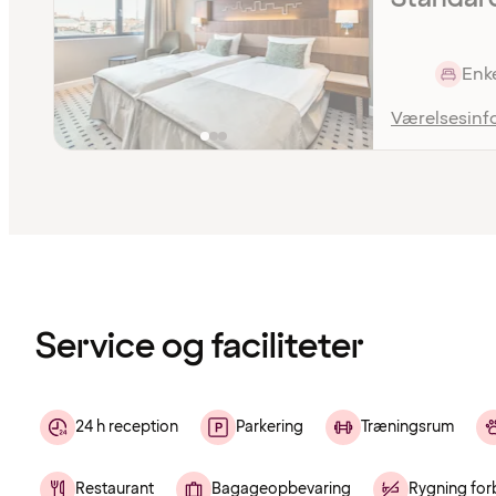
Enke
Værelsesinf
Indholdet
er
indlæst
Service og faciliteter
24 h reception
Parkering
Træningsrum
Restaurant
Bagageopbevaring
Rygning for