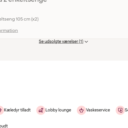
ltseng 105 cm (x2)
ormation
Se udsolgte værelser (1)
Kæledyr tilladt
Lobby lounge
Vaskeservice
S
budt