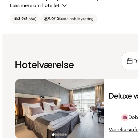
Læs mere om hotellet
3.9
/5
(
686
)
9.0
/10
Sustainability rating
Fr
Hotelværelse
Deluxe v
Dob
Værelsesinf