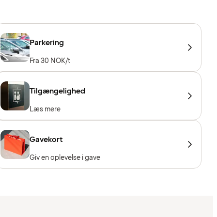
Parkering
Fra 30 NOK/t
Tilgængelighed
Læs mere
Gavekort
Giv en oplevelse i gave