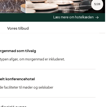
5
/
28
Læs mere om hotelkæden
Vores tilbud
rgenmad som tilvalg
stypen afgør, om morgenmad er inkluderet.
elt konferencehotel
e faciliteter til møder og selskaber