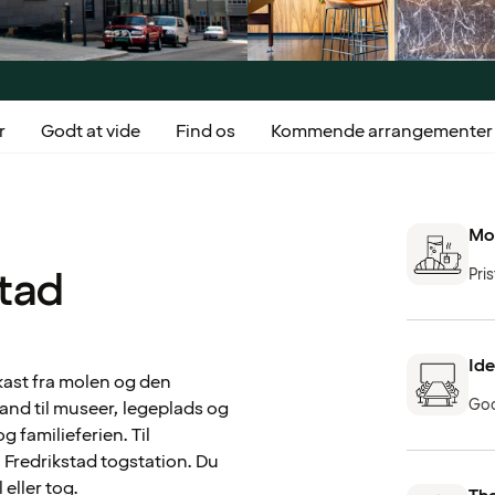
r
Godt at vide
Find os
Kommende arrangementer
Mo
stad
Pri
Ide
nkast fra molen og den
God
nd til museer, legeplads og
g familieferien. Til
l Fredrikstad togstation. Du
 eller tog.