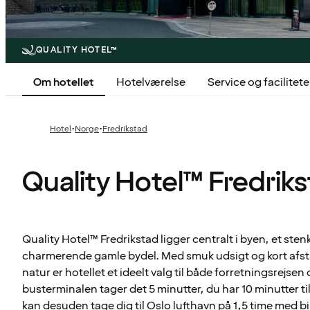
QUALITY HOTEL™
Om hotellet
Hotelværelse
Service og facilitete
·
·
Hotel
Norge
Fredrikstad
Quality Hotel™ Fredrik
Quality Hotel™ Fredrikstad ligger centralt i byen, et ste
charmerende gamle bydel. Med smuk udsigt og kort afsta
natur er hotellet et ideelt valg til både forretningsrejsen o
busterminalen tager det 5 minutter, du har 10 minutter ti
kan desuden tage dig til Oslo lufthavn på 1,5 time med bil