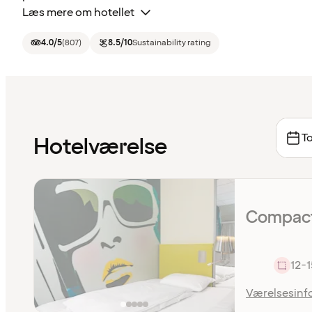
Læs mere om hotellet
4.0
/5
(
807
)
8.5
/10
Sustainability rating
To
Hotelværelse
Compact
12-1
Værelsesinf