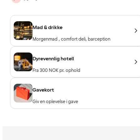
Mad & drikke
Morgenmad , comfort deli, barception
Dyrevennlig hotell
Fra 300 NOK pr. ophold
Gavekort
Giv en oplevelse i gave