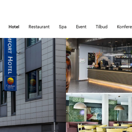
Gå til siden
Åbn hovedmenuen
Hotel
Restaurant
Spa
Event
Tilbud
Konfer