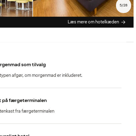
5
/
28
Læs mere om hotelkæden
rgenmad som tilvalg
stypen afgør, om morgenmad er inkluderet.
t på færgeterminalen
stenkast fra færgeterminalen