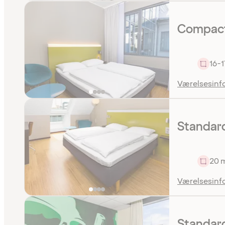
Compact
16-1
Værelsesinf
Standar
20 
Værelsesinf
Standard