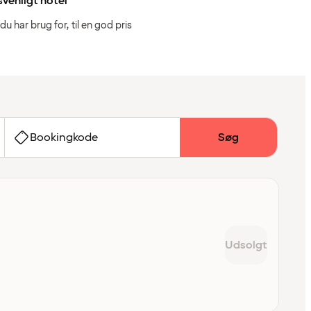
svenligt hotel
 du har brug for, til en god pris
Bookingkode
Søg
Udsolgt