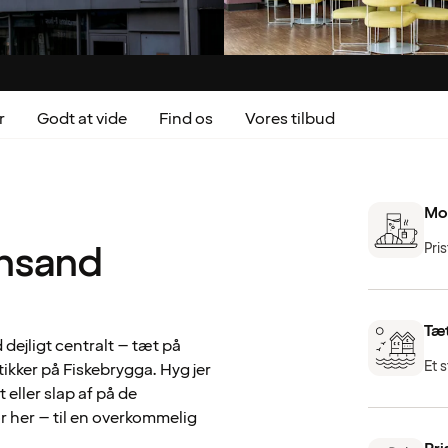
r
Godt at vide
Find os
Vores tilbud
Mo
ansand
Pri
Tæ
dejligt centralt – tæt på
Et 
ikker på Fiskebrygga. Hyg jer
 eller slap af på de
or her – til en overkommelig