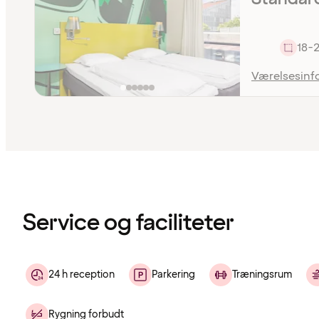
18-
Værelsesinf
Indholdet
er
indlæst
Service og faciliteter
24 h reception
Parkering
Træningsrum
Rygning forbudt