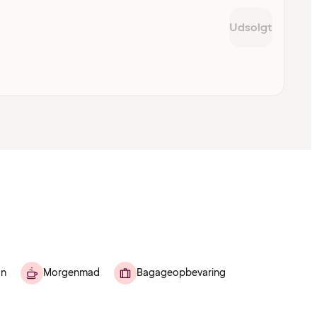
Udsolgt
on
Morgenmad
Bagageopbevaring