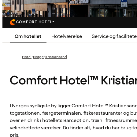
COMFORT HOTEL™
Om hotellet
Hotelværelse
Service og facilitete
·
·
Hotel
Norge
Kristiansand
Comfort Hotel™ Kristi
I Norges sydligste by ligger Comfort Hotel™ Kristiansand 
togstationen, færgeterminalen, fiskerestauranter og but
over en drink i hotellets Barception, træn i fitnessrummet
velindrettede værelser. Du finder alt, hvad du har brug f
pris.