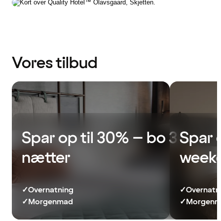
Vores tilbud
Spar op til 30% – bo 3
Spar 
nætter
week
✓
Overnatning
✓
Overnatn
✓
Morgenmad
✓
Morgenma