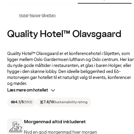
·
·
Hotel
Norge
Skjetten
Quality Hotel™ Olavsgaard
Quality Hotel™ Olavsgaard er et konferencehotel i Skjetten, som
ligger mellem Oslo Gardermoen lufthavn og Oslo centrum. Her ka
du nyde gode måltider i restauranten, et glas i baren Holger, eller
hygge i den skønne lobby. Den ideelle beliggenhed ved E6-
motorvejen gør hotellet til et naturligt valg til events, konferencer
og møder.
Læs mere om hotellet
4.1
/5
(
553
)
7.8
/10
Sustainability rating
Morgenmad altid inkluderet
Nyd en god morgenmad hver morgen