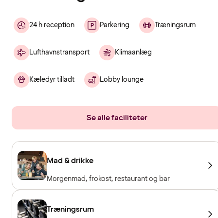
24 h reception
Parkering
Træningsrum
Lufthavnstransport
Klimaanlæg
Kæledyr tilladt
Lobby lounge
Se alle faciliteter
Mad & drikke
Morgenmad, frokost, restaurant og bar
Træningsrum