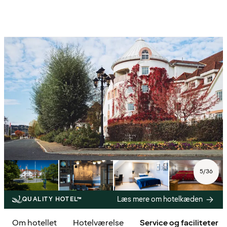
5
/
36
Læs mere om hotelkæden
QUALITY HOTEL™
Om hotellet
Hotelværelse
Service og faciliteter