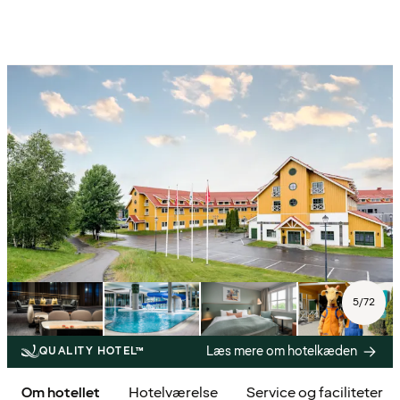
5
/
72
Læs mere om hotelkæden
QUALITY HOTEL™
Om hotellet
Hotelværelse
Service og faciliteter