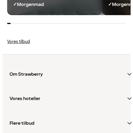
✓
Morgenmad
✓
Morgenma
Vores tilbud
Om Strawberry
Vores hoteller
Flere tilbud