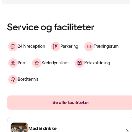
Indholdet
er
indlæst
Service og faciliteter
24 h reception
Parkering
Træningsrum
Pool
Kæledyr tilladt
Relaxafdeling
Bordtennis
Se alle faciliteter
Mad & drikke