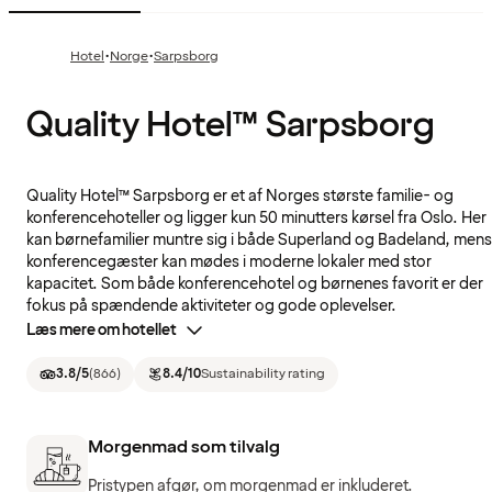
·
·
Hotel
Norge
Sarpsborg
Quality Hotel™ Sarpsborg
Quality Hotel™ Sarpsborg er et af Norges største familie- og
konferencehoteller og ligger kun 50 minutters kørsel fra Oslo. Her
kan børnefamilier muntre sig i både Superland og Badeland, mens
konferencegæster kan mødes i moderne lokaler med stor
kapacitet. Som både konferencehotel og børnenes favorit er der
fokus på spændende aktiviteter og gode oplevelser.
Læs mere om hotellet
3.8
/5
(
866
)
8.4
/10
Sustainability rating
Morgenmad som tilvalg
Pristypen afgør, om morgenmad er inkluderet.