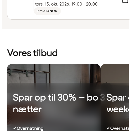
tors. 15. okt. 2026, 19.00 - 20.00
Fra 310 NOK
Vores tilbud
Spar op til 30% – bo 3
Spar 
nætter
week
✓
Overnatning
✓
Overnatn