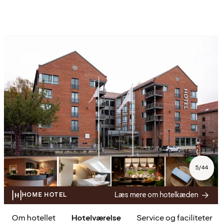
5
/
44
Læs mere om hotelkæden
HOME HOTEL
Om hotellet
Hotelværelse
Service og faciliteter