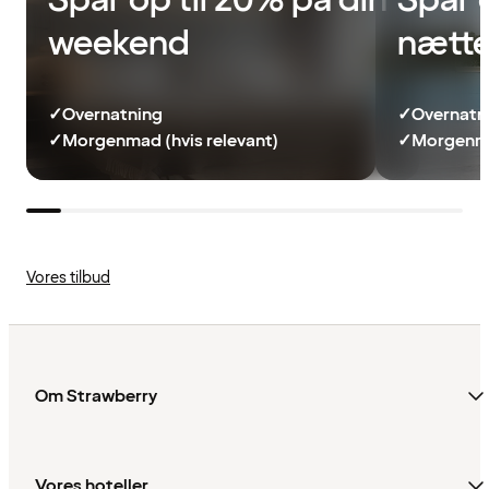
Spar op til 20% på din
Spar 
weekend
nætte
✓
Overnatning
✓
Overnatn
✓
Morgenmad (hvis relevant)
✓
Morgenma
Vores tilbud
Om Strawberry
Vores hoteller