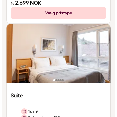
2.699
NOK
fra
Vælg pristype
Suite
46 m²