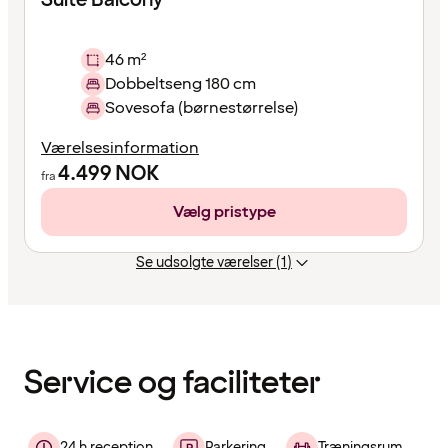
Suite Balcony
46 m²
Dobbeltseng 180 cm
Sovesofa (børnestørrelse)
Værelsesinformation
4.499
NOK
fra
Vælg pristype
Se udsolgte værelser (1)
Indholdet
er
indlæst
Service og faciliteter
24 h reception
Parkering
Træningsrum