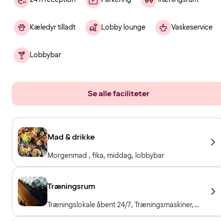
Kæledyr tilladt
Lobby lounge
Vaskeservice
Lobbybar
Se alle faciliteter
Mad & drikke
Morgenmad , fika, middag, lobbybar
Træningsrum
Træningslokale åbent 24/7, Træningsmaskiner,
Konditionsmaskiner, Frie vægte