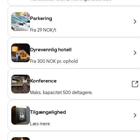
Konditionsmaskiner, Frie vægte, Gratis entré for
hotelgæster
Parkering
Fra 29 NOK/t
Dyrevennlig hotell
Fra 300 NOK pr. ophold
Konference
Maks. kapacitet 500 deltagere.
Tilgængelighed
Læs mere