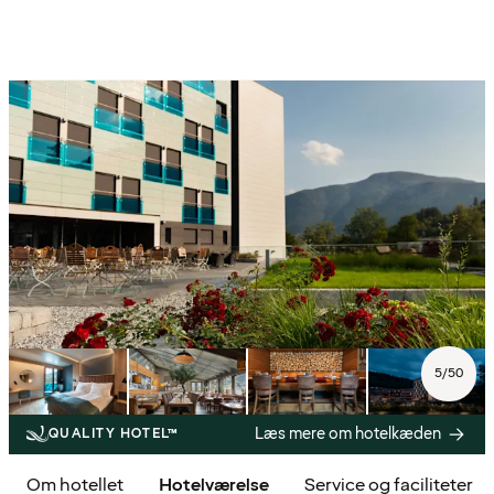
5
/
50
Læs mere om hotelkæden
QUALITY HOTEL™
Om hotellet
Hotelværelse
Service og faciliteter