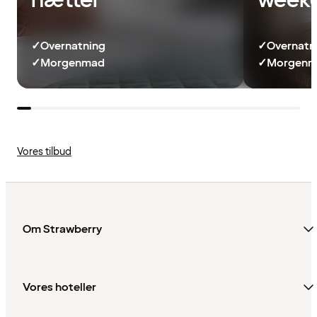
nætter
week
✓
Overnatning
✓
Overnatn
✓
Morgenmad
✓
Morgenma
Vores tilbud
Om Strawberry
Vores hoteller