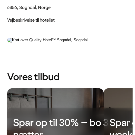
6856, Sogndal, Norge
Vejbeskrivelse til hotellet
Vores tilbud
Spar op til 30% – bo 3
Spar 