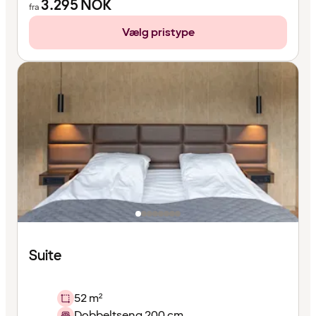
3.295
NOK
fra
Vælg pristype
Suite
52 m²
Dobbeltseng 200 cm