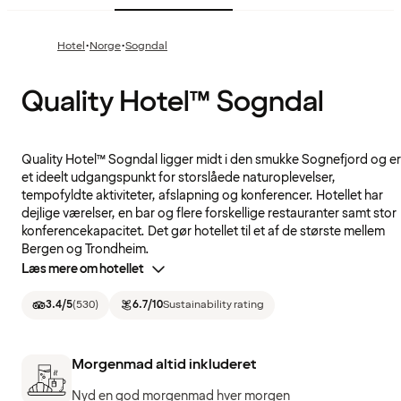
·
·
Hotel
Norge
Sogndal
Quality Hotel™ Sogndal
Quality Hotel™ Sogndal ligger midt i den smukke Sognefjord og er
et ideelt udgangspunkt for storslåede naturoplevelser,
tempofyldte aktiviteter, afslapning og konferencer. Hotellet har
dejlige værelser, en bar og flere forskellige restauranter samt stor
konferencekapacitet. Det gør hotellet til et af de største mellem
Bergen og Trondheim.
Læs mere om hotellet
3.4
/5
(
530
)
6.7
/10
Sustainability rating
Morgenmad altid inkluderet
Nyd en god morgenmad hver morgen