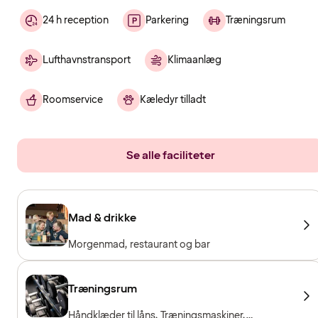
24 h reception
Parkering
Træningsrum
Lufthavnstransport
Klimaanlæg
Roomservice
Kæledyr tilladt
Se alle faciliteter
Mad & drikke
Morgenmad, restaurant og bar
Træningsrum
Håndklæder til låns, Træningsmaskiner,