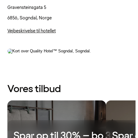
Gravensteinsgata 5
6856, Sogndal, Norge
Vejbeskrivelse til hotellet
Vores tilbud
Spar op til 30% – bo 3
Spar 