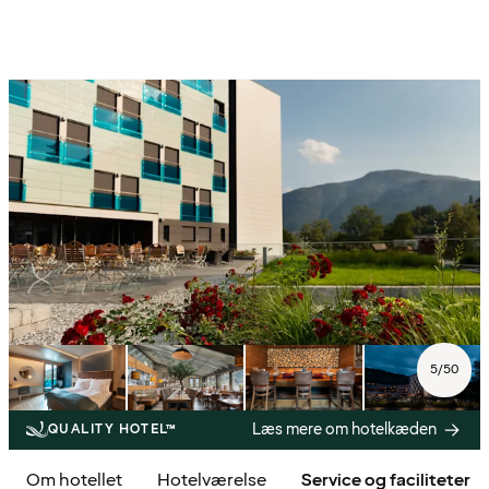
5
/
50
Læs mere om hotelkæden
QUALITY HOTEL™
Om hotellet
Hotelværelse
Service og faciliteter