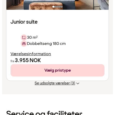
Junior suite
30 m²
Dobbeltseng 180 cm
Værelsesinformation
3.955
NOK
fra
Vælg pristype
Se udsolgte værelser (3)
Indholdet
er
indlæst
Service og faciliteter