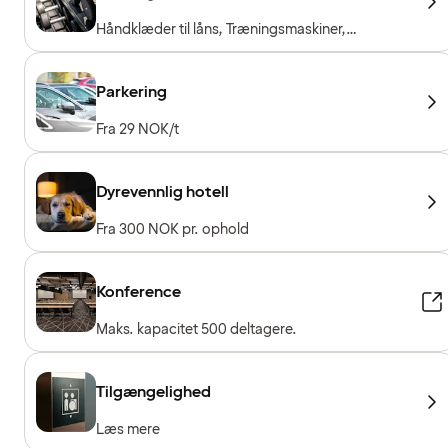
Håndklæder til låns, Træningsmaskiner,
Konditionsmaskiner, Frie vægte, Gratis entré for
hotelgæster
Parkering
Fra 29 NOK/t
Dyrevennlig hotell
Fra 300 NOK pr. ophold
Konference
Maks. kapacitet 500 deltagere.
Tilgængelighed
Læs mere