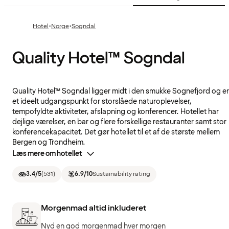
·
·
Hotel
Norge
Sogndal
Quality Hotel™ Sogndal
Quality Hotel™ Sogndal ligger midt i den smukke Sognefjord og er
et ideelt udgangspunkt for storslåede naturoplevelser,
tempofyldte aktiviteter, afslapning og konferencer. Hotellet har
dejlige værelser, en bar og flere forskellige restauranter samt stor
konferencekapacitet. Det gør hotellet til et af de største mellem
Bergen og Trondheim.
Læs mere om hotellet
3.4
/5
(
531
)
6.9
/10
Sustainability rating
Morgenmad altid inkluderet
Nyd en god morgenmad hver morgen