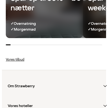
nætter
week
✓
Overnatning
✓
Overnatn
✓
Morgenmad
✓
Morgenma
Vores tilbud
Om Strawberry
Vores hoteller