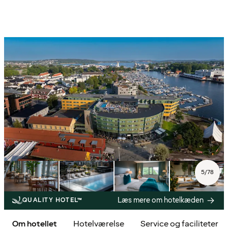
5
/
78
Læs mere om hotelkæden
QUALITY HOTEL™
Om hotellet
Hotelværelse
Service og faciliteter