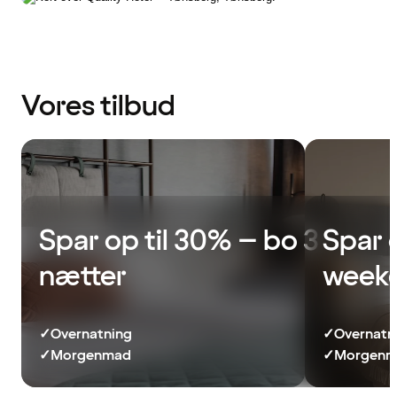
Vores tilbud
Spar op til 30% – bo 3
Spar 
nætter
week
✓
Overnatning
✓
Overnatn
✓
Morgenmad
✓
Morgenma