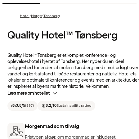
·
·
Hotel
Norge
Tønsberg
Quality Hotel™ Tønsberg
Quality Hotel™ Tønsberg er et komplet konference- og
oplevelseshotel i hjertet af Tønsberg. Her nyder du en ideel
beliggenhed for enden af molen i Tønsberg med smuk udsigt over
vandet og kort afstand til både restauranter og natteliv. Hotellets
lokaler er optimale til konferencer og events med en arkitektur, der
er inspireret af byens maritime historie. Velkommen!
Læs mere om hotellet
3.8
/5
(
897
)
8.2
/10
Sustainability rating
Morgenmad som tilvalg
Pristypen afgør, om morgenmad er inkluderet.