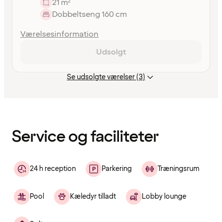
21 m²
Dobbeltseng 160 cm
Værelsesinformation
Udsolgt
Se udsolgte værelser (3)
Indholdet
er
indlæst
Service og faciliteter
24 h reception
Parkering
Træningsrum
Pool
Kæledyr tilladt
Lobby lounge