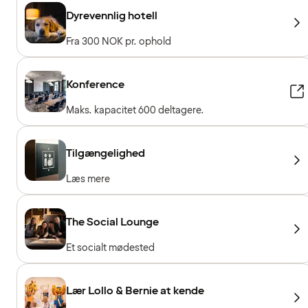
Dyrevennlig hotell
Fra 300 NOK pr. ophold
Konference
Maks. kapacitet 600 deltagere.
Tilgængelighed
Læs mere
The Social Lounge
Et socialt mødested
Lær Lollo & Bernie at kende