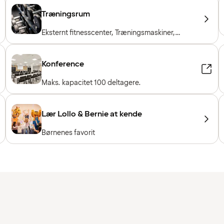
Træningsrum
Eksternt fitnesscenter, Træningsmaskiner,
Konditionsmaskiner, Frie vægte, Gratis entré for
hotelgæster
Konference
Maks. kapacitet 100 deltagere.
Lær Lollo & Bernie at kende
Børnenes favorit