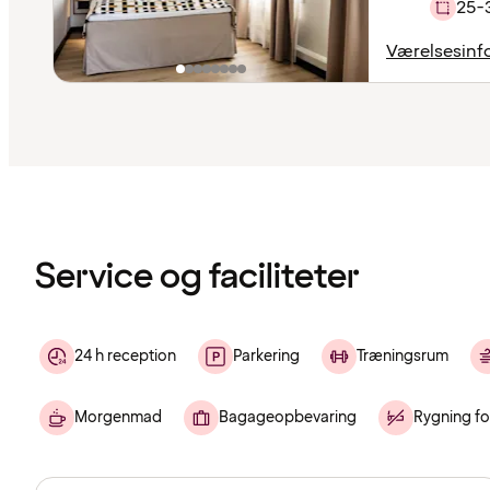
25-
Værelsesinf
Indholdet
er
indlæst
Service og faciliteter
24 h reception
Parkering
Træningsrum
Morgenmad
Bagageopbevaring
Rygning f