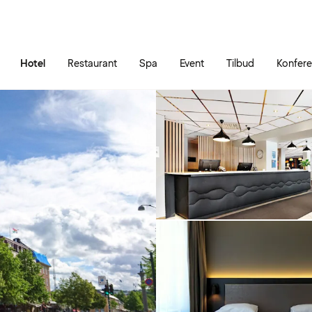
Gå til siden
Åbn hovedmenuen
Hotel
Restaurant
Spa
Event
Tilbud
Konfer