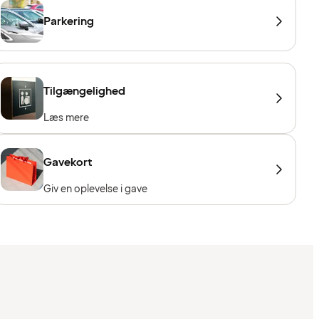
Parkering
Tilgængelighed
Læs mere
Gavekort
Giv en oplevelse i gave