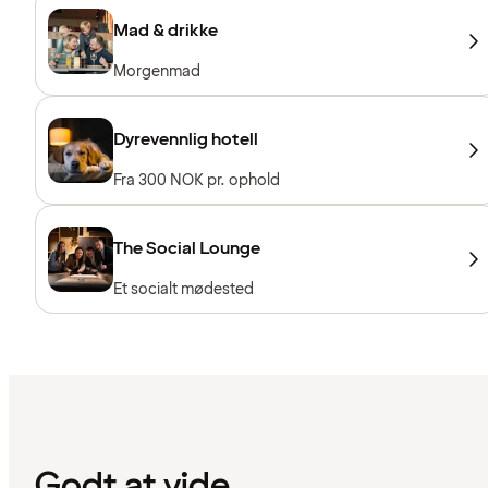
Mad & drikke
Morgenmad
Dyrevennlig hotell
Fra 300 NOK pr. ophold
The Social Lounge
Et socialt mødested
Godt at vide