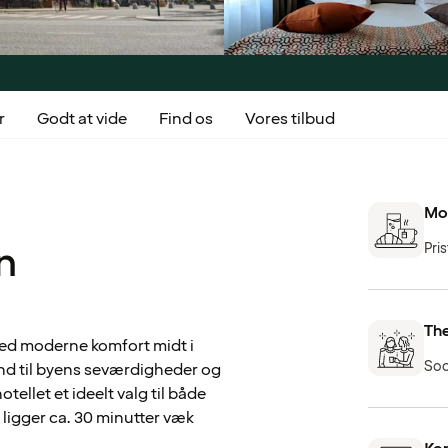
r
Godt at vide
Find os
Vores tilbud
Mo
n
Pri
The
ed moderne komfort midt i
Soc
d til byens seværdigheder og
tellet et ideelt valg til både
 ligger ca. 30 minutter væk