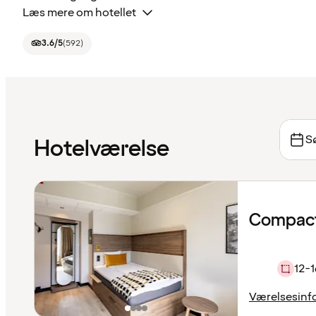
Læs mere om hotellet
3.6
/5
(
592
)
Sø
Hotelværelse
Compact
12-1
Værelsesinf