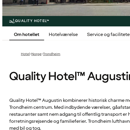
QUALITY HOTEL™
Om hotellet
Hotelværelse
Service og facilitete
·
·
Hotel
Norge
Trondheim
Quality Hotel™ Augusti
Quality Hotel™ Augustin kombinerer historisk charme m
Trondheim centrum. Med indbydende værelser, gåafstan
restauranter samt nem adgang til offentlig transport er ho
forretningsrejsende og familieferier. Trondheim lufthavn
med bil og tog.