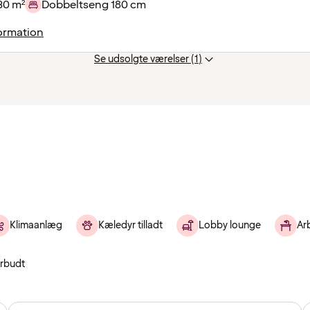
30 m²
Dobbeltseng 180 cm
ormation
Se udsolgte værelser (1)
Klimaanlæg
Kæledyr tilladt
Lobby lounge
Ar
orbudt