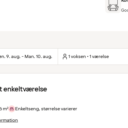
Ko
God
n. 9. aug. - Man. 10. aug.
1 voksen • 1 værelse
 enkeltværelse
6 m²
Enkeltseng, størrelse varierer
ormation