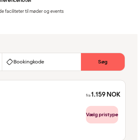
nferencehotel
e faciliteter til møder og events
Bookingkode
Søg
1.159
NOK
fra
Vælg pristype