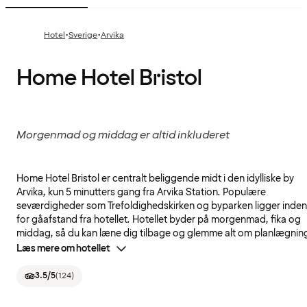
·
·
Hotel
Sverige
Arvika
Home Hotel Bristol
Morgenmad og middag er altid inkluderet
Home Hotel Bristol er centralt beliggende midt i den idylliske by
Arvika, kun 5 minutters gang fra Arvika Station. Populære
seværdigheder som Trefoldighedskirken og byparken ligger inden
for gåafstand fra hotellet. Hotellet byder på morgenmad, fika og
middag, så du kan læne dig tilbage og glemme alt om planlægnin
Læs mere om hotellet
3.5
/5
(
124
)