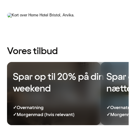
Vores tilbud
Spar op til 20% på din
Spar 
weekend
nætte
✓
Overnatning
✓
Overnatn
✓
Morgenmad (hvis relevant)
✓
Morgenma