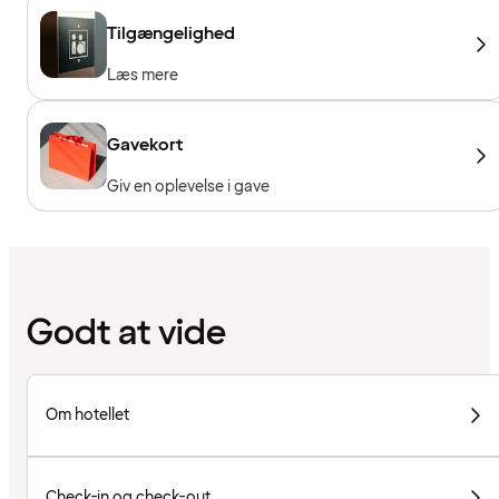
Tilgængelighed
Læs mere
Gavekort
Giv en oplevelse i gave
Godt at vide
Om hotellet
Check-in og check-out