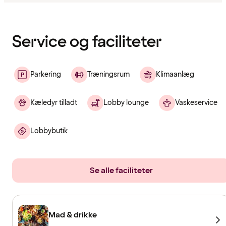
Indholdet
er
indlæst
Service og faciliteter
Parkering
Træningsrum
Klimaanlæg
Kæledyr tilladt
Lobby lounge
Vaskeservice
Lobbybutik
Se alle faciliteter
Mad & drikke