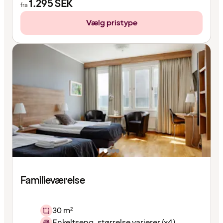
1.295
SEK
fra
Vælg pristype
Familieværelse
30 m²
Enkeltseng, størrelse varierer (x4)