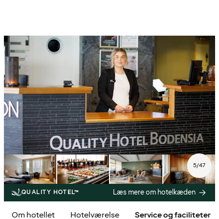
5
/
47
Læs mere om hotelkæden
QUALITY HOTEL™
Om hotellet
Hotelværelse
Service og faciliteter