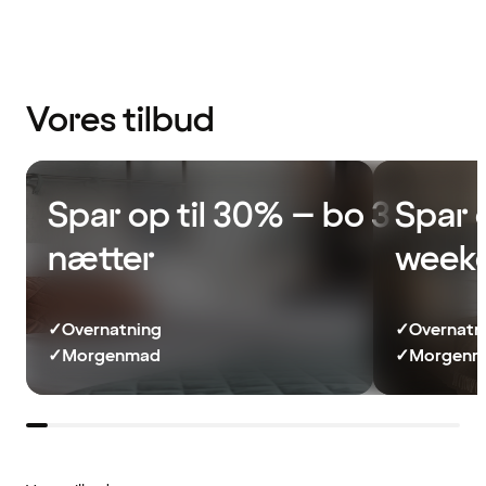
Vores tilbud
Spar op til 30% – bo 3
Spar 
nætter
week
✓
Overnatning
✓
Overnatn
✓
Morgenmad
✓
Morgenma