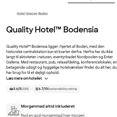
·
·
Hotel
Sverige
Boden
Quality Hotel™ Bodensia
Quality Hotel™ Bodensia ligger i hjertet af Boden, med den
historiske centralstation kun et kvarter derfra. Herfra har du ikke
langt til aktiviteter i naturen, eventyrbadet Nordpoolen og Enter
Galleria. Med restaurant, pub, relaxafdeling, konferencelokaler, en
betagende udsigt og hyggelige hotelværelser finder du alt her, du
har brug for til et dejligt ophold.
Læs mere om hotellet
3.6
/5
(
230
)
6.7
/10
Sustainability rating
Morgenmad altid inkluderet
Nyd en god morgenmad hver morgen