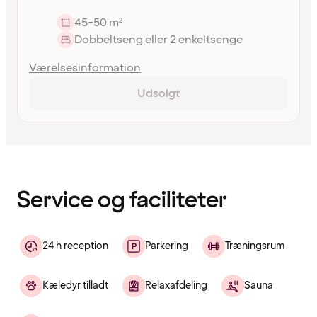
45-50 m²
Dobbeltseng eller 2 enkeltsenge
Værelsesinformation
Udsolgt
Indholdet
er
indlæst
Service og faciliteter
24 h reception
Parkering
Træningsrum
Kæledyr tilladt
Relaxafdeling
Sauna