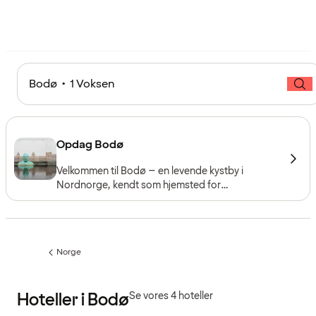
Bodø • 1 Voksen
Opdag Bodø
Velkommen til Bodø – en levende kystby i
Nordnorge, kendt som hjemsted for
fodboldklubben Bodø/Glimt. Oplev fjorde,
fjelde, kultur og arktiske eventyr nord for
polarcirklen.
Norge
Forrige
side
:
Hoteller i Bodø
Se vores 4 hoteller