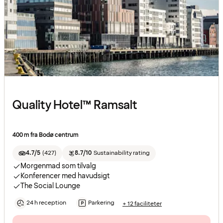
Quality Hotel™ Ramsalt
400 m fra Bodø centrum
4.7/5
(
427
)
8.7/10
Sustainability rating
Morgenmad som tilvalg
Konferencer med havudsigt
The Social Lounge
24 h reception
Parkering
+ 12 faciliteter