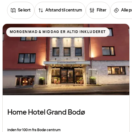
Se kort
Afstand til centrum
Filter
Alle p
Se
listen
MORGENMAD & MIDDAG ER ALTID INKLUDERET
over
hoteller
Home Hotel Grand Bodø
inden for 100 m fra Bodø centrum