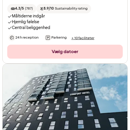
4.3/5
(
787
)
8.9/10
Sustainability rating
Måltiderne indgår
Hjemlig følelse
Central beliggenhed
24 h reception
Parkering
+ 10 faciliteter
Vælg datoer