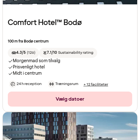
Comfort Hotel™ Bodø
100 m fra Bodø centrum
4.3/5
(
126
)
7.1/10
Sustainability rating
Morgenmad som tilvalg
Prisvenligt hotel
Midt i centrum
24 h reception
Træningsrum
+ 12 faciliteter
Vælg datoer