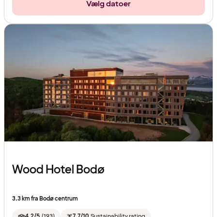
Vælg datoer
Wood Hotel Bodø
3.3 km fra Bodø centrum
4.2/5
(
193
)
7.7/10
Sustainability rating