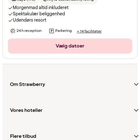
Morgenmad altid inkluderet
Spektakulær beliggenhed
Udendørs resort
24 h reception
Parkering
+ 14 faciliteter
Vælg datoer
Om Strawberry
Vores hoteller
Flere tilbud