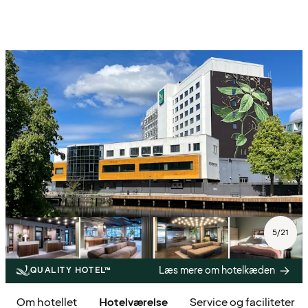
5
/
21
Læs mere om hotelkæden
QUALITY HOTEL™
Om hotellet
Hotelværelse
Service og faciliteter