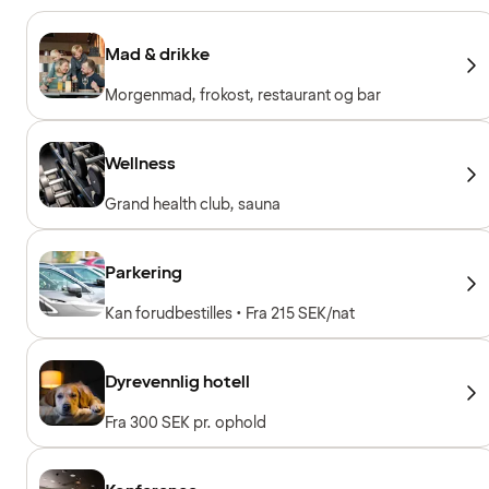
Mad & drikke
Morgenmad, frokost, restaurant og bar
Wellness
Grand health club, sauna
Parkering
Kan forudbestilles • Fra 215 SEK/nat
Dyrevennlig hotell
Fra 300 SEK pr. ophold