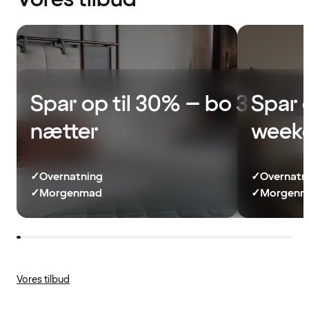
Spar op til 30% – bo 3
Spar 
nætter
week
✓
Overnatning
✓
Overnatn
✓
Morgenmad
✓
Morgenma
Vores tilbud