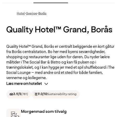
·
·
Hotel
Sverige
Borås
Quality Hotel™ Grand, Borås
Quality Hotel™ Grand, Borås er centralt beliggende en kort gåtur
fra Borås centralstation. Bo her med byens seværdigheder,
shopping og restauranter lige uden for døren. Du nyder lækre
måltider i The Social Bar & Bistro og kan få pulsen op i
træningslokalet, og I kan hygge jer med et spil shuffleboard i The
Social Lounge – med andre ord et sted for både familien,
vennerne og kollegerne.
Læs mere om hotellet
3.9
/5
(
781
)
9.0
/10
Sustainability rating
Morgenmad som tilvalg