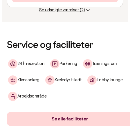
Se udsolgte værelser (2)
Indholdet
er
indlæst
Service og faciliteter
24 h reception
Parkering
Træningsrum
Klimaanlæg
Kæledyr tilladt
Lobby lounge
Arbejdsområde
Se alle faciliteter