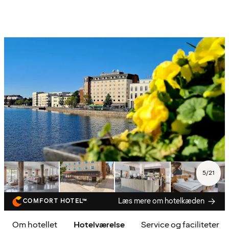
5
/
21
Læs mere om hotelkæden
COMFORT HOTEL™
Om hotellet
Hotelværelse
Service og faciliteter