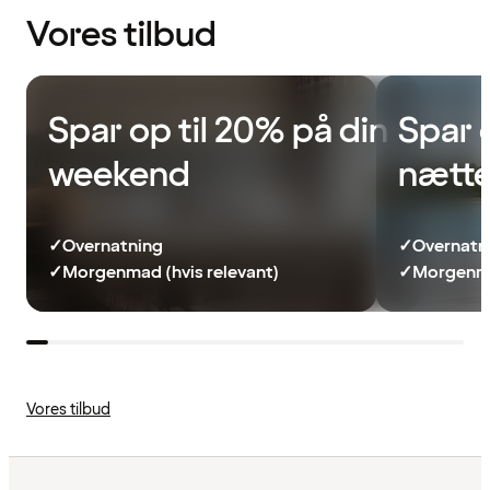
Vores tilbud
Spar op til 20% på din
Spar 
weekend
nætte
✓
Overnatning
✓
Overnatn
✓
Morgenmad (hvis relevant)
✓
Morgenma
Vores tilbud