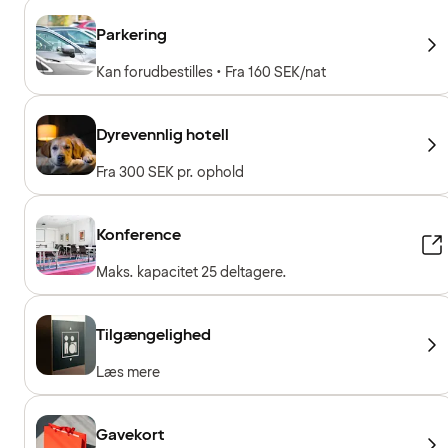
Parkering
Kan forudbestilles • Fra 160 SEK/nat
Dyrevennlig hotell
Fra 300 SEK pr. ophold
Konference
Maks. kapacitet 25 deltagere.
Tilgængelighed
Læs mere
Gavekort