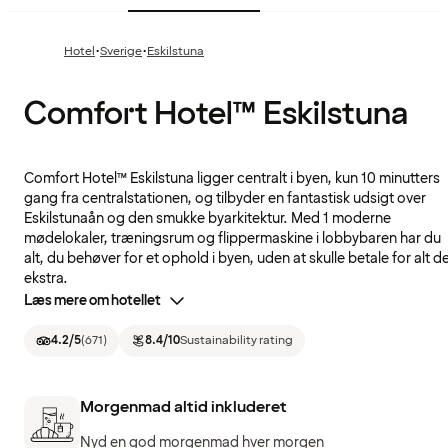
·
·
Hotel
Sverige
Eskilstuna
Comfort Hotel™ Eskilstuna
Comfort Hotel™ Eskilstuna ligger centralt i byen, kun 10 minutters
gang fra centralstationen, og tilbyder en fantastisk udsigt over
Eskilstunaån og den smukke byarkitektur. Med 1 moderne
mødelokaler, træningsrum og flippermaskine i lobbybaren har du
alt, du behøver for et ophold i byen, uden at skulle betale for alt d
ekstra.
Læs mere om hotellet
4.2
/5
(
671
)
8.4
/10
Sustainability rating
Morgenmad altid inkluderet
Nyd en god morgenmad hver morgen