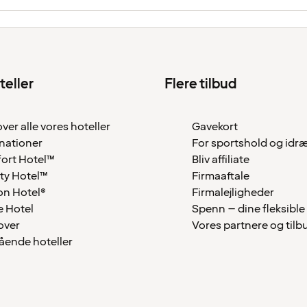
teller
Flere tilbud
over alle vores hoteller
Gavekort
nationer
For sportshold og idr
ort Hotel™
Bliv affiliate
ty Hotel™
Firmaaftale
on Hotel®
Firmalejligheder
 Hotel
Spenn – dine fleksible
over
Vores partnere og tilb
tående hoteller