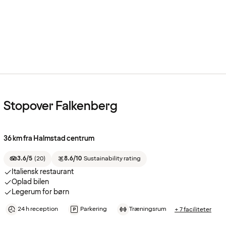
Stopover Falkenberg
36 km fra Halmstad centrum
3.6/5
(
20
)
8.6/10
Sustainability rating
Italiensk restaurant
Oplad bilen
Legerum for børn
24 h reception
Parkering
Træningsrum
+ 7 faciliteter