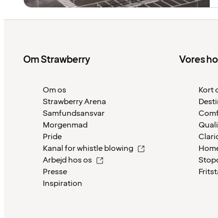
Om Strawberry
Vores ho
Om os
Kort 
Strawberry Arena
Desti
Samfundsansvar
Comf
Morgenmad
Quali
Pride
Clari
Kanal for whistle blowing
Home
Arbejd hos os
Stop
Presse
Frits
Inspiration