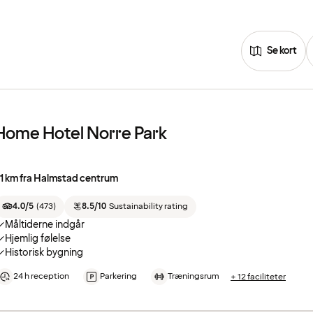
Se kort
Home Hotel Norre Park
.1 km fra Halmstad centrum
4.0/5
(
473
)
8.5/10
Sustainability rating
Måltiderne indgår
Hjemlig følelse
Historisk bygning
24 h reception
Parkering
Træningsrum
+ 12 faciliteter