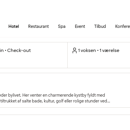
Gå til siden
Åbn hovedmenuen
Hotel
Restaurant
Spa
Event
Tilbud
Konfer
in • Check-out
1 voksen • 1 værelse
ltrukket af salte bade, kultur, golf eller rolige stunder ved
m natur og livsglæde.