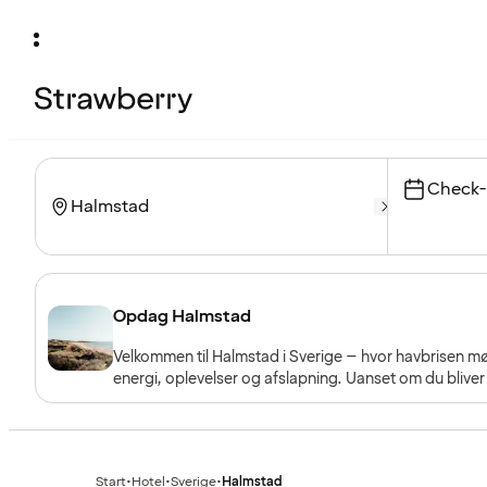
Check-
Opdag Halmstad
Velkommen til Halmstad i Sverige – hvor havbrisen møder bylivet. Her venter en charmerende kystby fyldt med
energi, oplevelser og afslapning. Uanset om du bliver ti
havet, byder Halmstad på den perfekte balance melle
Start
•
Hotel
•
Sverige
•
Halmstad