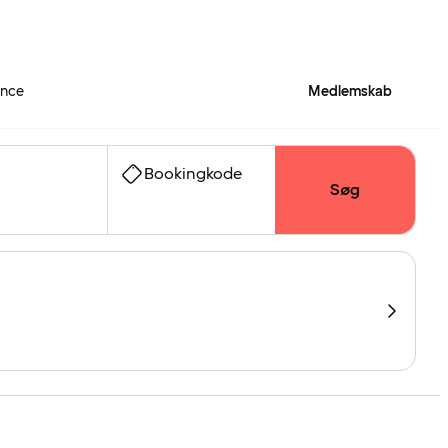
ence
Medlemskab
Bookingkode
Søg