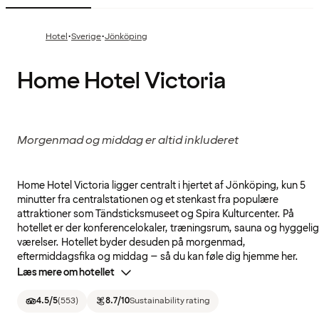
·
·
Hotel
Sverige
Jönköping
Home Hotel Victoria
Morgenmad og middag er altid inkluderet
Home Hotel Victoria ligger centralt i hjertet af Jönköping, kun 5
minutter fra centralstationen og et stenkast fra populære
attraktioner som Tändsticksmuseet og Spira Kulturcenter. På
hotellet er der konferencelokaler, træningsrum, sauna og hyggeli
værelser. Hotellet byder desuden på morgenmad,
eftermiddagsfika og middag – så du kan føle dig hjemme her.
Læs mere om hotellet
4.5
/5
(
553
)
8.7
/10
Sustainability rating