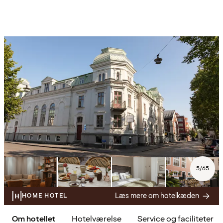
5
/
65
Læs mere om hotelkæden
HOME HOTEL
Om hotellet
Hotelværelse
Service og faciliteter