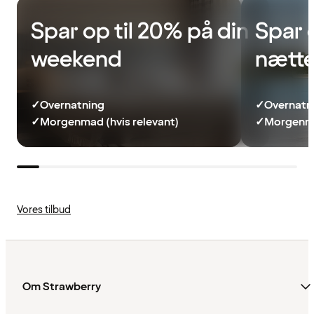
Spar op til 20% på din
Spar 
weekend
nætte
✓
Overnatning
✓
Overnatn
✓
Morgenmad (hvis relevant)
✓
Morgenma
Vores tilbud
Om Strawberry