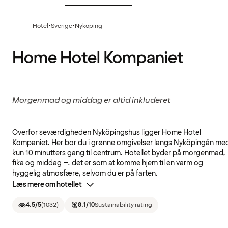
·
·
Hotel
Sverige
Nyköping
Home Hotel Kompaniet
Morgenmad og middag er altid inkluderet
Overfor seværdigheden Nyköpingshus ligger Home Hotel
Kompaniet. Her bor du i grønne omgivelser langs Nyköpingån me
kun 10 minutters gang til centrum. Hotellet byder på morgenmad,
fika og middag –. det er som at komme hjem til en varm og
hyggelig atmosfære, selvom du er på farten.
Læs mere om hotellet
4.5
/5
(
1032
)
8.1
/10
Sustainability rating