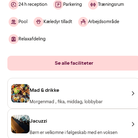
24 h reception
Parkering
Træningsrum
Pool
Kæledyr tilladt
Arbejdsområde
Relaxafdeling
Se alle faciliteter
Mad & drikke
Morgenmad , fika, middag, lobbybar
Jacuzzi
Børn er velkomne i følgeskab med en voksen