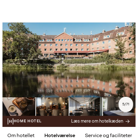
5
/
71
Læs mere om hotelkæden
HOME HOTEL
Om hotellet
Hotelværelse
Service og faciliteter