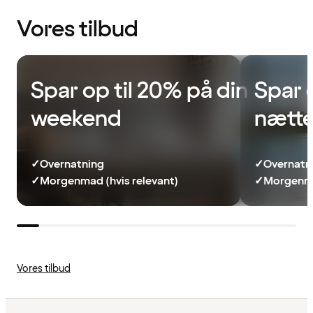
Vores tilbud
Spar op til 20% på din
Spar 
weekend
nætte
✓
Overnatning
✓
Overnatn
✓
Morgenmad (hvis relevant)
✓
Morgenma
Vores tilbud