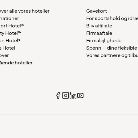
over alle vores hoteller
Gavekort
nationer
For sportshold og idr
ort Hotel™
Bliv affiliate
ty Hotel™
Firmaaftale
on Hotel®
Firmalejligheder
 Hotel
Spenn – dine fleksible
over
Vores partnere og tilb
tående hoteller