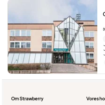
3
Om Strawberry
Vores ho