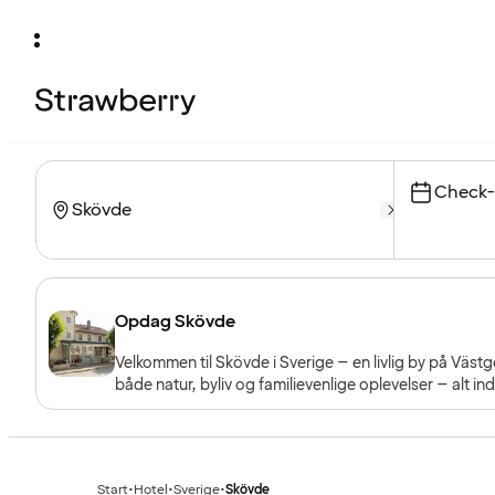
Check-
Opdag Skövde
Velkommen til Skövde i Sverige – en livlig by på Väst
både natur, byliv og familievenlige oplevelser – alt in
Start
•
Hotel
•
Sverige
•
Skövde