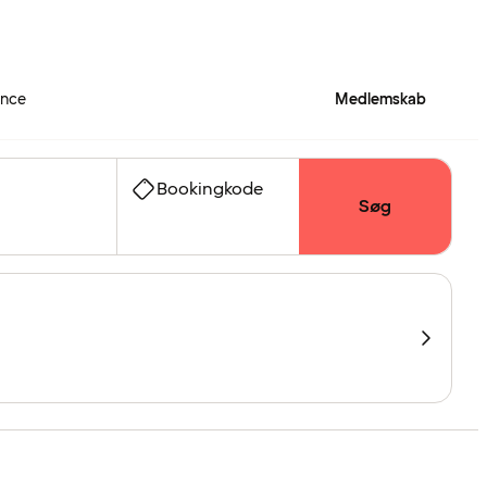
ence
Medlemskab
Bookingkode
Søg