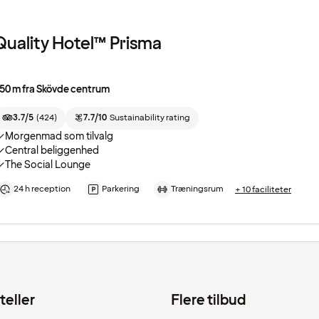
Quality Hotel™ Prisma
50 m fra Skövde centrum
3.7/5
(
424
)
7.7/10
Sustainability rating
Morgenmad som tilvalg
Central beliggenhed
The Social Lounge
24 h reception
Parkering
Træningsrum
+ 10 faciliteter
teller
Flere tilbud