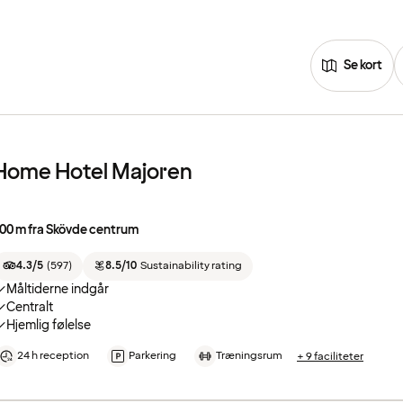
Se kort
Home Hotel Majoren
00 m fra Skövde centrum
4.3/5
(
597
)
8.5/10
Sustainability rating
Måltiderne indgår
Centralt
Hjemlig følelse
24 h reception
Parkering
Træningsrum
+ 9 faciliteter