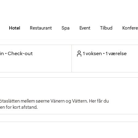
Gå til siden
Åbn hovedmenuen
Hotel
Restaurant
Spa
Event
Tilbud
Konfer
in • Check-out
1 voksen • 1 værelse
götaslätten mellem søerne Vänern og Vättern. Her får du
den for kort afstand.