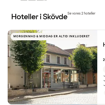
Forrige
Forrige
side
side
:
:
Se vores 2 hoteller
Hoteller i Skövde
Se
listen
MORGENMAD & MIDDAG ER ALTID INKLUDERET
over
hoteller
2