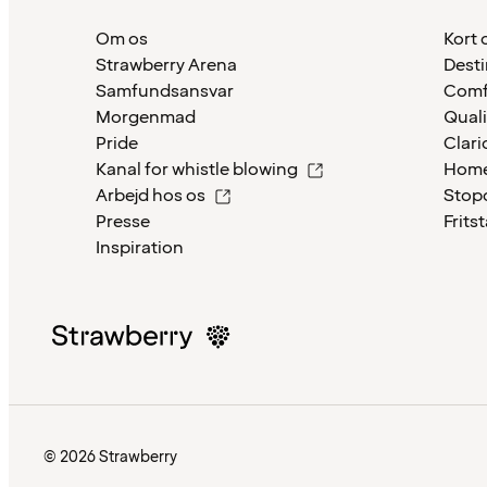
Om os
Kort 
Strawberry Arena
Desti
Samfundsansvar
Comf
Morgenmad
Quali
Pride
Clari
Kanal for whistle blowing
Home
Arbejd hos os
Stop
Presse
Frits
Inspiration
© 2026 Strawberry