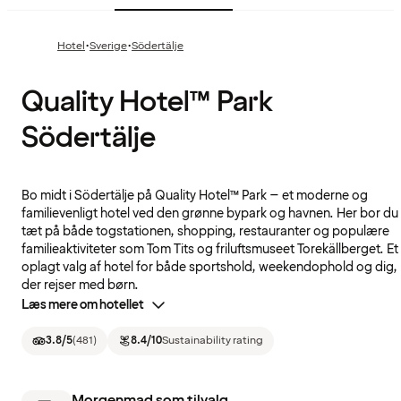
·
·
Hotel
Sverige
Södertälje
Quality Hotel™ Park
Södertälje
Bo midt i Södertälje på Quality Hotel™ Park – et moderne og
familievenligt hotel ved den grønne bypark og havnen. Her bor du
tæt på både togstationen, shopping, restauranter og populære
familieaktiviteter som Tom Tits og friluftsmuseet Torekällberget. Et
oplagt valg af hotel for både sportshold, weekendophold og dig,
der rejser med børn.
Læs mere om hotellet
3.8
/5
(
481
)
8.4
/10
Sustainability rating
Morgenmad som tilvalg