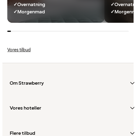
✓
Overnatning
✓
Overnatn
✓
Morgenmad
✓
Morgenma
Vores tilbud
Om Strawberry
Vores hoteller
Flere tilbud