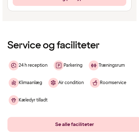
Indholdet
er
indlæst
Service og faciliteter
24 h reception
Parkering
Træningsrum
Klimaanlæg
Air condition
Roomservice
Kæledyr tilladt
Se alle faciliteter