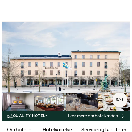
5
/
48
Læs mere om hotelkæden
QUALITY HOTEL™
Om hotellet
Hotelværelse
Service og faciliteter