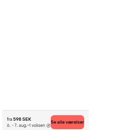
598 SEK
fra
Se alle værelser
6. - 7. aug.
•
1 voksen