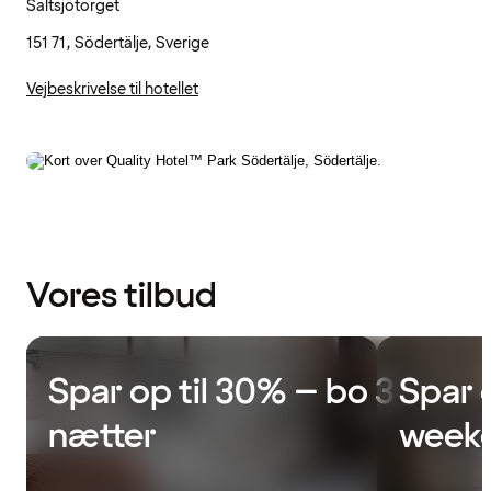
Saltsjötorget
151 71, Södertälje, Sverige
Vejbeskrivelse til hotellet
Vores tilbud
Spar op til 30% – bo 3
Spar 
nætter
week