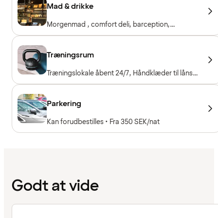
Mad & drikke
Morgenmad , comfort deli, barception,
restaurant og bar
Træningsrum
Træningslokale åbent 24/7, Håndklæder til låns,
Træningsmaskiner, Konditionsmaskiner, Frie
vægte
Parkering
Kan forudbestilles • Fra 350 SEK/nat
Godt at vide