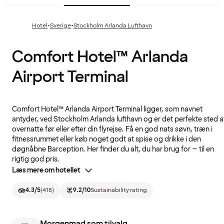
·
·
Hotel
Sverige
Stockholm Arlanda Lufthavn
Comfort Hotel™ Arlanda
Airport Terminal
Comfort Hotel™ Arlanda Airport Terminal ligger, som navnet
antyder, ved Stockholm Arlanda lufthavn og er det perfekte sted a
overnatte før eller efter din flyrejse. Få en god nats søvn, træn i
fitnessrummet eller køb noget godt at spise og drikke i den
døgnåbne Barception. Her finder du alt, du har brug for – til en
rigtig god pris.
Læs mere om hotellet
4.3
/5
(
418
)
9.2
/10
Sustainability rating
Morgenmad som tilvalg