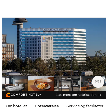
5
/
32
Læs mere om hotelkæden
COMFORT HOTEL™
Om hotellet
Hotelværelse
Service og faciliteter