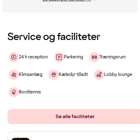
Indholdet
er
indlæst
Service og faciliteter
24 h reception
Parkering
Træningsrum
Klimaanlæg
Kæledyr tilladt
Lobby lounge
Bordtennis
Se alle faciliteter