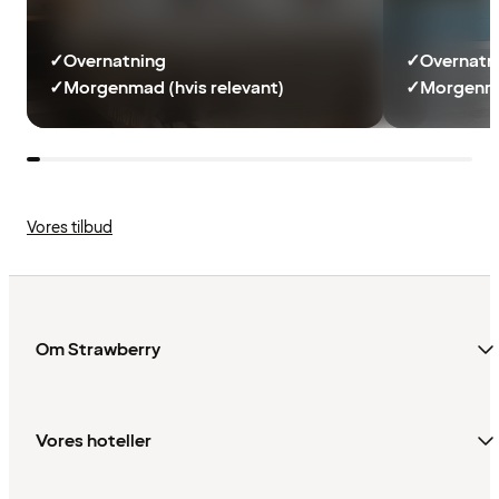
✓
Overnatning
✓
Overnatn
✓
Morgenmad (hvis relevant)
✓
Morgenma
Vores tilbud
Om Strawberry
Vores hoteller