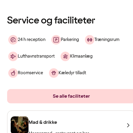
er
indlæst
Service og faciliteter
24 h reception
Parkering
Træningsrum
Lufthavnstransport
Klimaanlæg
Roomservice
Kæledyr tilladt
Se alle faciliteter
Mad & drikke