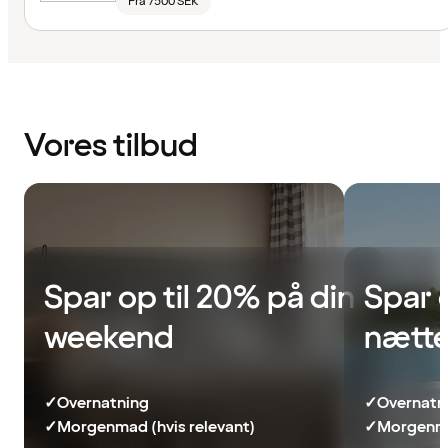
Fra 7500 SEK
Vores tilbud
Spar op til 20% på din
Spar 
weekend
nætte
✓
Overnatning
✓
Overnatn
✓
Morgenmad (hvis relevant)
✓
Morgenma