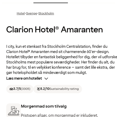
·
·
Hotel
Sverige
Stockholm
Clarion Hotel® Amaranten
I city, kun et stenkast fra Stockholm Centralstation, finder du
Clarion Hotel® Amaranten med sit charmerende 60'er-design.
Hotellet tilbyder en fantastisk beliggenhed for dig, der vil udforsk
Stockholms mest populære seværdigheder. Her finder du alt, du
har brug for, til en vellykket konference – samt det lille ekstra, der
gør hotelopholdet så mindeværdigt som muligt.
Læs mere om hotellet
3.7
/5
(
3305
)
8.2
/10
Sustainability rating
Morgenmad som tilvalg
Pristypen afgør, om morgenmad er inkluderet.