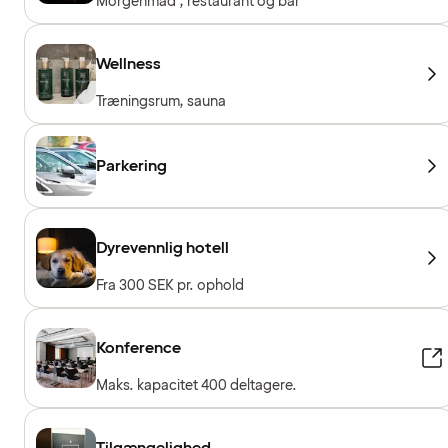
Morgenmad , restaurant og bar
Wellness
Træningsrum, sauna
Parkering
Dyrevennlig hotell
Fra 300 SEK pr. ophold
Konference
Maks. kapacitet 400 deltagere.
Tilgængelighed