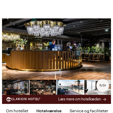
5
/
26
Læs mere om hotelkæden
CLARION HOTEL®
Om hotellet
Hotelværelse
Service og faciliteter