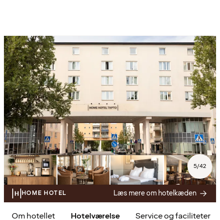
5
/
42
Læs mere om hotelkæden
HOME HOTEL
Om hotellet
Hotelværelse
Service og faciliteter