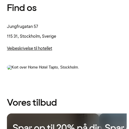
Find os
Jungfrugatan 57
115 31, Stockholm, Sverige
Vejbeskrivelse til hotellet
Vores tilbud
Spar op til 20% på din
Spar 