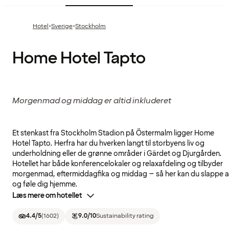
·
·
Hotel
Sverige
Stockholm
Home Hotel Tapto
Morgenmad og middag er altid inkluderet
Et stenkast fra Stockholm Stadion på Östermalm ligger Home
Hotel Tapto. Herfra har du hverken langt til storbyens liv og
underholdning eller de grønne områder i Gärdet og Djurgården.
Hotellet har både konferencelokaler og relaxafdeling og tilbyder
morgenmad, eftermiddagfika og middag – så her kan du slappe a
og føle dig hjemme.
Læs mere om hotellet
4.4
/5
(
1602
)
9.0
/10
Sustainability rating