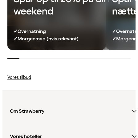
weekend
nætte
✓
Overnatning
✓
Overnatn
✓
Morgenmad (hvis relevant)
✓
Morgenma
Vores tilbud
Om Strawberry
Vores hoteller