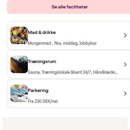
Se alle faciliteter
Mad & drikke
Morgenmad , fika, middag, lobbybar
Træningsrum
Sauna, Træningslokale åbent 24/7, Håndklæder
til låns, Træningsmaskiner, Konditionsmaskiner,
Frie vægte
Parkering
Fra 230 SEK/nat