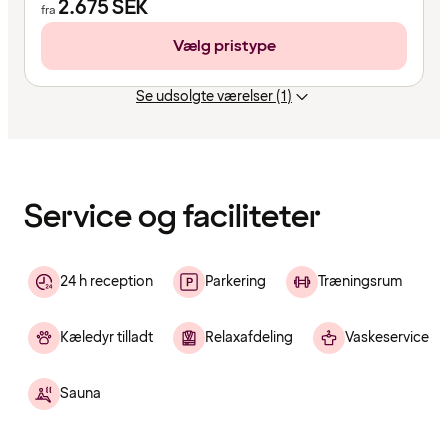
2.675
SEK
fra
Vælg pristype
Se udsolgte værelser (1)
Indholdet
er
indlæst
Service og faciliteter
24 h reception
Parkering
Træningsrum
Kæledyr tilladt
Relaxafdeling
Vaskeservice
Sauna