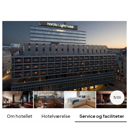
5
/
26
Om hotellet
Hotelværelse
Service og faciliteter