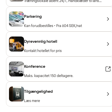
Træningslokale åbent 24/7, Håndklæder til låns,
Træningsmaskiner, Konditionsmaskiner, Frie
vægte, Gratis entré for hotelgæster
Parkering
Kan forudbestilles • Fra 604 SEK/nat
Dyrevennlig hotell
Kontakt hotellet for pris
Konference
Maks. kapacitet 150 deltagere.
Tilgængelighed
Læs mere