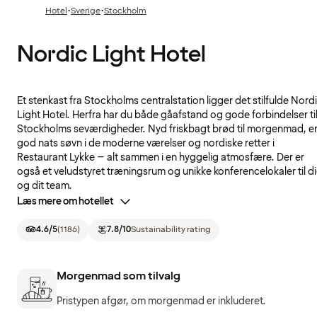
·
·
Hotel
Sverige
Stockholm
Nordic Light Hotel
Et stenkast fra Stockholms centralstation ligger det stilfulde Nord
Light Hotel. Herfra har du både gåafstand og gode forbindelser ti
Stockholms seværdigheder. Nyd friskbagt brød til morgenmad, e
god nats søvn i de moderne værelser og nordiske retter i
Restaurant Lykke – alt sammen i en hyggelig atmosfære. Der er
også et veludstyret træningsrum og unikke konferencelokaler til d
og dit team.
Læs mere om hotellet
4.6
/5
(
1186
)
7.8
/10
Sustainability rating
Morgenmad som tilvalg
Pristypen afgør, om morgenmad er inkluderet.