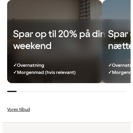
Spar op til 20% på din
Spar 
weekend
nætte
✓
Overnatning
✓
Overnatn
✓
Morgenmad (hvis relevant)
✓
Morgenma
Vores tilbud