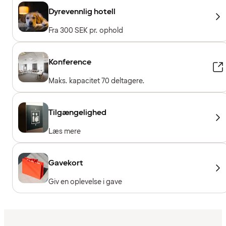
Dyrevennlig hotell
Fra 300 SEK pr. ophold
Konference
Maks. kapacitet 70 deltagere.
Tilgængelighed
Læs mere
Gavekort
Giv en oplevelse i gave