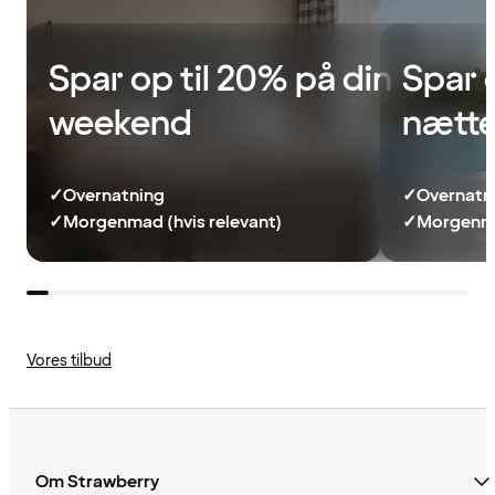
Spar op til 20% på din
Spar 
weekend
nætte
✓
Overnatning
✓
Overnatn
✓
Morgenmad (hvis relevant)
✓
Morgenma
Vores tilbud
Om Strawberry