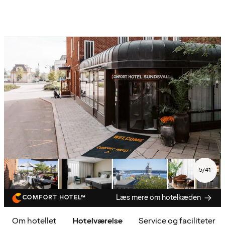
5
/
41
Læs mere om hotelkæden
COMFORT HOTEL™
Om hotellet
Hotelværelse
Service og faciliteter