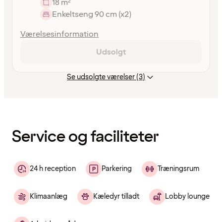
18 m²
Enkeltseng 90 cm (x2)
Værelsesinformation
Udsolgt
Se udsolgte værelser (3)
Indholdet
er
indlæst
Service og faciliteter
24 h reception
Parkering
Træningsrum
Klimaanlæg
Kæledyr tilladt
Lobby lounge