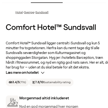
·
·
Hotel
Sverige
Sundsvall
Comfort Hotel™ Sundsvall
Comfort Hotel™ Sundsvall ligger centralt i Sundsvall og kun 5
minutter fra togstationen. Herfra kan du nemt tage dig til alle
Sundsvalls seværdigheder som Kulturmagasinet og
shoppinggaden Storgatan. Hyg jer i hotellets Barception, træn
hårdt i fitnessrummet, og nyd en rigtig god nats søvn. Her er alt, d
har brug for – uden at du skal betale for alt det ekstra.
Læs mere om hotellet
3.4
/5
(
776
)
7.8
/10
Sustainability rating
Morgenmad altid inkluderet
Nyd en god morgenmad hver morgen