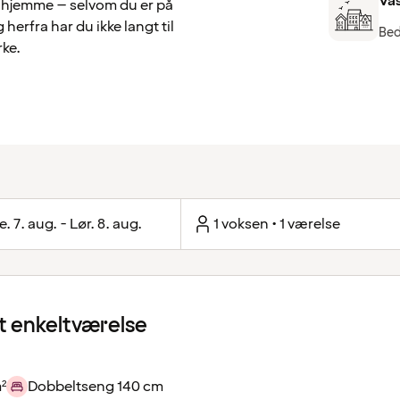
Vä
ig hjemme – selvom du er på
erfra har du ikke langt til
Bed
ke.
e. 7. aug. - Lør. 8. aug.
1 voksen • 1 værelse
 enkeltværelse
²
Dobbeltseng 140 cm