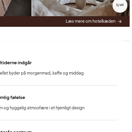
5
/
49
Læs mere om hotelkæden
tiderne indgår
ellet byder på morgenmad, kaffe og middag
mlig følelse
m og hyggelig atmosfære i et hjemligt design