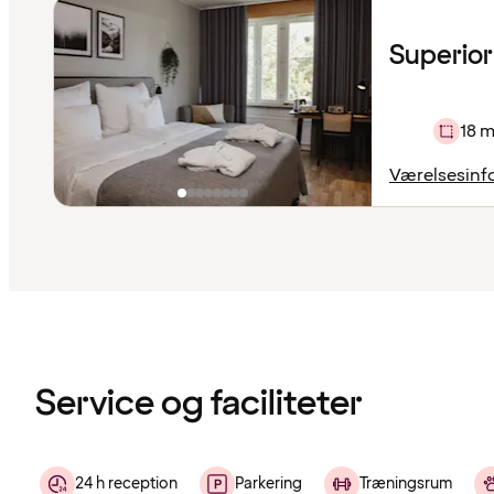
Superior
18 m
Værelsesinf
Indholdet
er
indlæst
Service og faciliteter
24 h reception
Parkering
Træningsrum