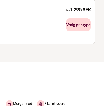
1.295
SEK
fra
Vælg pristype
r
Morgenmad
Fika inkluderet