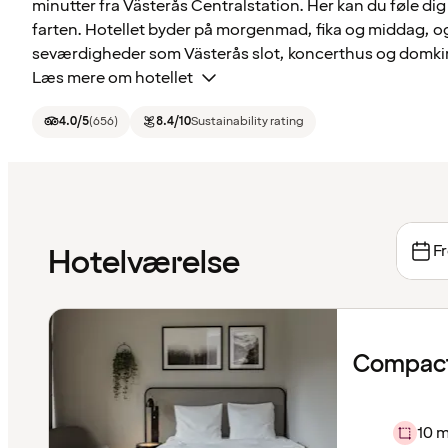
minutter fra Västerås Centralstation. Her kan du føle d
farten. Hotellet byder på morgenmad, fika og middag, og h
seværdigheder som Västerås slot, koncerthus og domkir
Læs mere om hotellet
4.0
/5
(
656
)
8.4
/10
Sustainability rating
Fr
Hotelværelse
Compact
10 m