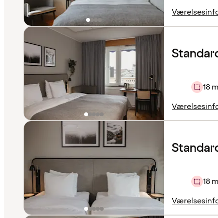
Værelsesinf
Standar
18 m
Værelsesinf
Standard
18 m
Værelsesinf