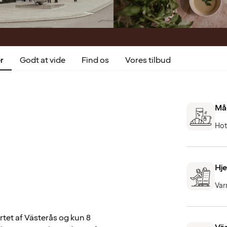
r
Godt at vide
Find os
Vores tilbud
Mål
Hot
Hje
Var
rtet af Västerås og kun 8