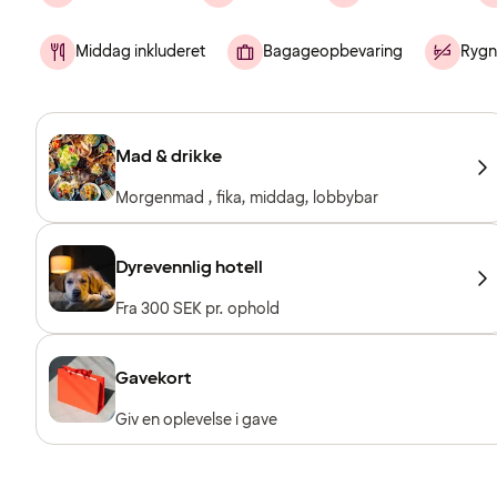
Middag inkluderet
Bagageopbevaring
Rygn
Mad & drikke
Morgenmad , fika, middag, lobbybar
Dyrevennlig hotell
Fra 300 SEK pr. ophold
Gavekort
Giv en oplevelse i gave