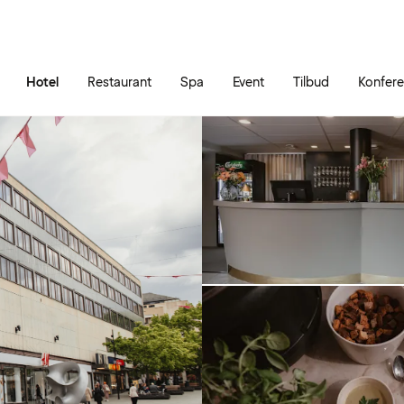
Gå til siden
Åbn hovedmenuen
Hotel
Restaurant
Spa
Event
Tilbud
Konfer