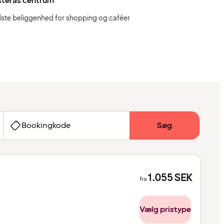
sterås centrum
ste beliggenhed for shopping og caféer
Bookingkode
Søg
1.055
SEK
fra
Vælg pristype