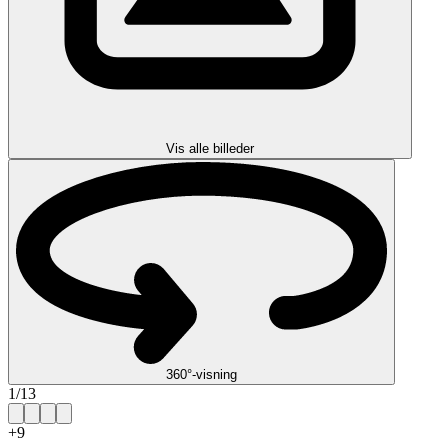
Vis alle billeder
360°-visning
1
/
13
+
9