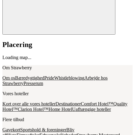
Placering
Loading map...
Om Strawberry
Om os
Bæredygtighed
Pride
Whistleblowing
Arbejde hos
Strawberry
Presserum
Vores hoteller
Kort over alle vores hoteller
Destinationer
Comfort Hotel™
Quality
Hotel™
Clarion Hotel™
Home Hotel
Uafhængige hoteller
Flere tilbud
Gavekort
Sportshold & foreninger
Bliv