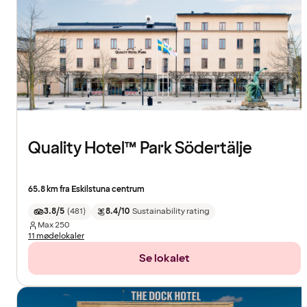
Quality Hotel™ Park Södertälje
65.8 km fra Eskilstuna centrum
3.8/5
(
481
)
8.4/10
Sustainability rating
Max
250
11 mødelokaler
Se lokalet