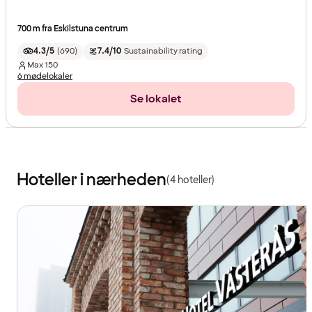
700 m fra Eskilstuna centrum
4.3/5
(
690
)
7.4/10
Sustainability rating
Max
150
6 mødelokaler
Se lokalet
Hoteller i nærheden
(4 hoteller)