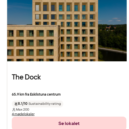
The Dock
65.9 km fra Eskilstuna centrum
8.1/10
Sustainability rating
Max
200
4 mødelokaler
Se lokalet