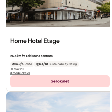
Home Hotel Etage
26.8 km fra Eskilstuna centrum
4.0/5
(
655
)
8.4/10
Sustainability rating
Max
20
3 mødelokaler
Se lokalet