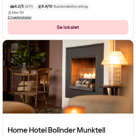
4.2/5
(
671
)
8.4/10
Sustainability rating
Max
50
2 mødelokaler
Se lokalet
Home Hotel Bolinder Munktell