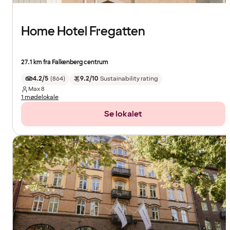
Home Hotel Fregatten
27.1 km fra Falkenberg centrum
4.2/5
(
864
)
9.2/10
Sustainability rating
Max
8
1 mødelokale
Se lokalet