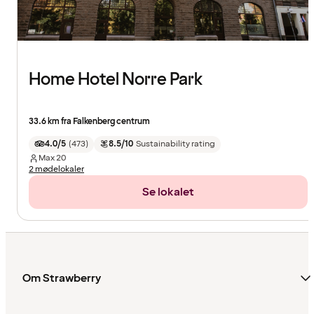
Home Hotel Norre Park
33.6 km fra Falkenberg centrum
4.0/5
(
473
)
8.5/10
Sustainability rating
Max
20
2 mødelokaler
Se lokalet
Om Strawberry