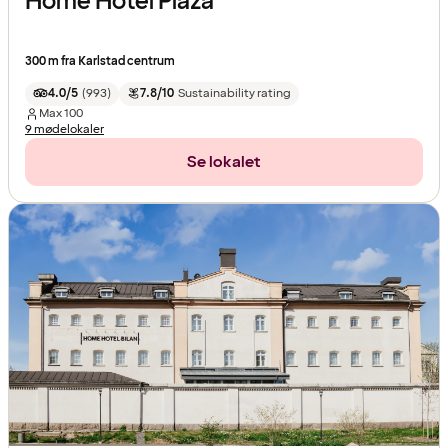
Home Hotel Plaza
300 m fra Karlstad centrum
4.0/5
(
993
)
7.8/10
Sustainability rating
Max
100
9 mødelokaler
Se lokalet