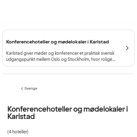
Konferencehoteller og mødelokaler i Karlstad
Karlstad giver møder og konferencer et praktisk svensk
udgangspunkt mellem Oslo og Stockholm, hvor rolige
byomgivelser, centrale mødefaciliteter og nærheden til
både vandet og Vänern skaber et fokuseret og
overskueligt format.
Sverige
Forrige
side
:
Konferencehoteller og mødelokaler i
Karlstad
(4 hoteller)