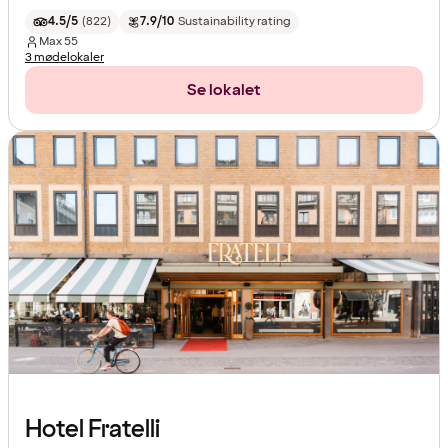
4.5/5
(
822
)
7.9/10
Sustainability rating
Max
55
3 mødelokaler
Se lokalet
Hotel Fratelli