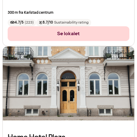
300 m fra Karlstad centrum
4.7/5
(
223
)
8.7/10
Sustainability rating
Se lokalet