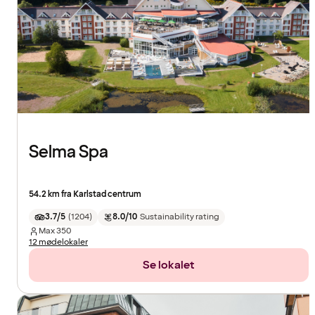
Selma Spa
54.2 km fra Karlstad centrum
3.7/5
(
1204
)
8.0/10
Sustainability rating
Max
350
12 mødelokaler
Se lokalet