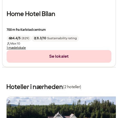
Home Hotel Bilan
700 m fra Karlstad centrum
4.4/5
(
829
)
8.3/10
Sustainability rating
Max
10
1 mødelokale
Se lokalet
Hoteller i nærheden
(2 hoteller)