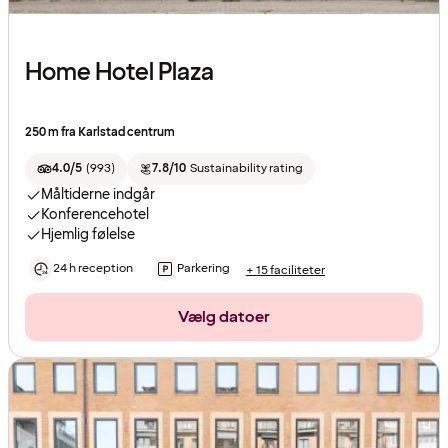
Home Hotel Plaza
250 m fra Karlstad centrum
4.0/5
(
993
)
7.8/10
Sustainability rating
Måltiderne indgår
Konferencehotel
Hjemlig følelse
24 h reception
Parkering
+ 15 faciliteter
Vælg datoer