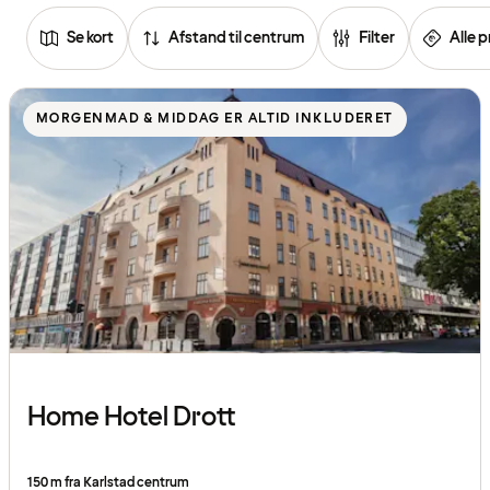
Se kort
Afstand til centrum
Filter
Alle p
Se
listen
MORGENMAD & MIDDAG ER ALTID INKLUDERET
over
hoteller
Home Hotel Drott
150 m fra Karlstad centrum