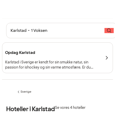
Karlstad • 1 Voksen
Opdag Karlstad
Karlstad i Sverige er kendt for sin smukke natur, sin
passion for ishockey og sin varme atmosfære. Er du
kaffeelsker, er du kommet til det rette sted – når vinden er
rigtig, kan du mærke duften af frisk kaffe fra
kaffebrænderiet brede sig fra havnen og ud over byens
gader og torve.
Sverige
Forrige
side
:
Hoteller i Karlstad
Se vores 4 hoteller