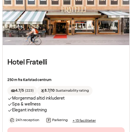
Hotel Fratelli
250 m fra Karlstad centrum
4.7/5
(
223
)
8.7/10
Sustainability rating
Morgenmad altid inkluderet
Spa & wellness
Elegant indretning
24 h reception
Parkering
+ 15 faciliteter