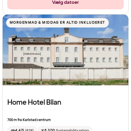
Vælg datoer
MORGENMAD & MIDDAG ER ALTID INKLUDERET
Home Hotel Bilan
700 m fra Karlstad centrum
4.4/5
(
829
)
8.3/10
Sustainability rating