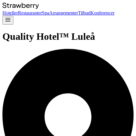
Hoteller
Restauranter
Spa
Arrangementer
Tilbud
Konferencer
Quality Hotel™ Luleå