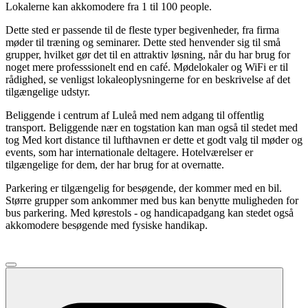
Lokalerne kan akkomodere fra 1 til 100 people.
Dette sted er passende til de fleste typer begivenheder, fra firma
møder til træning og seminarer. Dette sted henvender sig til små
grupper, hvilket gør det til en attraktiv løsning, når du har brug for
noget mere professsionelt end en café. Mødelokaler og WiFi er til
rådighed, se venligst lokaleoplysningerne for en beskrivelse af det
tilgængelige udstyr.
Beliggende i centrum af Luleå med nem adgang til offentlig
transport. Beliggende nær en togstation kan man også til stedet med
tog Med kort distance til lufthavnen er dette et godt valg til møder og
events, som har internationale deltagere. Hotelværelser er
tilgængelige for dem, der har brug for at overnatte.
Parkering er tilgængelig for besøgende, der kommer med en bil.
Større grupper som ankommer med bus kan benytte muligheden for
bus parkering. Med kørestols - og handicapadgang kan stedet også
akkomodere besøgende med fysiske handikap.