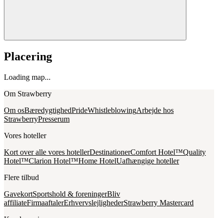
Placering
Loading map...
Om Strawberry
Om os
Bæredygtighed
Pride
Whistleblowing
Arbejde hos
Strawberry
Presserum
Vores hoteller
Kort over alle vores hoteller
Destinationer
Comfort Hotel™
Quality
Hotel™
Clarion Hotel™
Home Hotel
Uafhængige hoteller
Flere tilbud
Gavekort
Sportshold & foreninger
Bliv
affiliate
Firmaaftaler
Erhvervslejligheder
Strawberry Mastercard