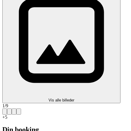
Vis alle billeder
1
/
9
+
5
Din booking