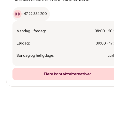
Du er altid velkommen til at kontakte os direkte.
+47 22 334 200
Mandag - fredag:
08:00 - 20
Lørdag:
09:00 - 17
Søndag og helligdage:
Luk
Flere kontaktalternativer