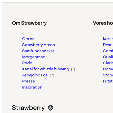
Om Strawberry
Vores ho
Om os
Kort 
Strawberry Arena
Desti
Samfundsansvar
Comf
Morgenmad
Quali
Pride
Clari
Kanal for whistle blowing
Home
Arbejd hos os
Stop
Presse
Frits
Inspiration