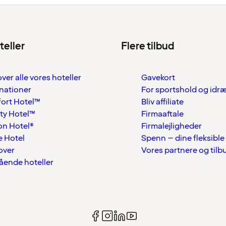
teller
Flere tilbud
over alle vores hoteller
Gavekort
nationer
For sportshold og idr
ort Hotel™
Bliv affiliate
ty Hotel™
Firmaaftale
on Hotel®
Firmalejligheder
 Hotel
Spenn – dine fleksible
over
Vores partnere og tilb
tående hoteller