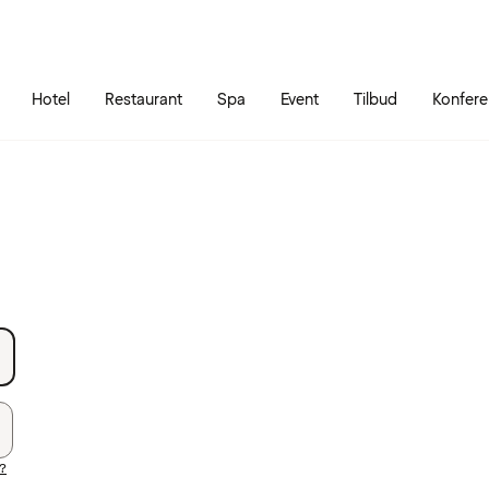
Gå til siden
Åbn hovedmenuen
Hotel
Restaurant
Spa
Event
Tilbud
Konfer
?