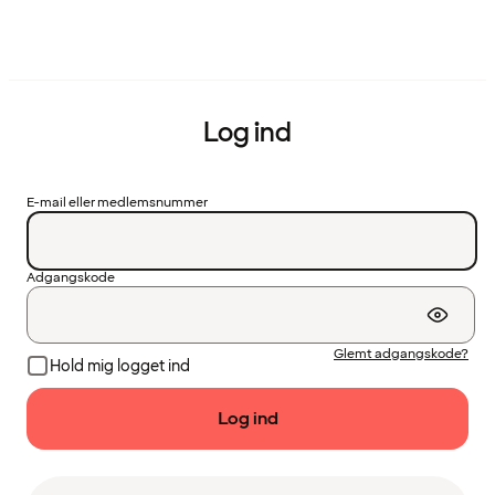
Log ind
E-mail eller medlemsnummer
Adgangskode
Glemt adgangskode?
Hold mig logget ind
Log ind