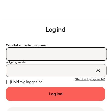
Log ind
E-mail eller medlemsnummer
Adgangskode
Glemt adgangskode?
Hold mig logget ind
Log ind