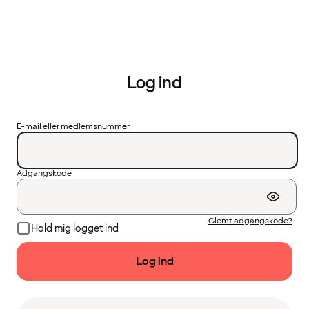
Log ind
E-mail eller medlemsnummer
Adgangskode
Glemt adgangskode?
Hold mig logget ind
Log ind