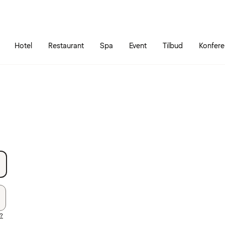
Gå til siden
Åbn hovedmenuen
Hotel
Restaurant
Spa
Event
Tilbud
Konfer
?