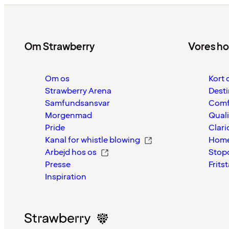
Om Strawberry
Vores ho
Om os
Kort 
Strawberry Arena
Desti
Samfundsansvar
Comf
Morgenmad
Quali
Pride
Clari
Kanal for whistle blowing
Home
Arbejd hos os
Stop
Presse
Frits
Inspiration