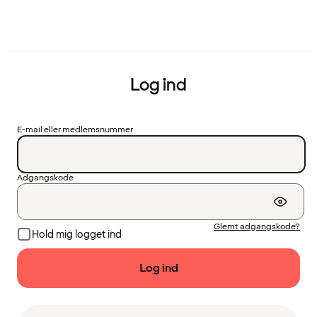
Log ind
E-mail eller medlemsnummer
Adgangskode
Glemt adgangskode?
Hold mig logget ind
Log ind