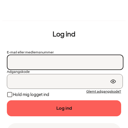
Log ind
E-mail eller medlemsnummer
Adgangskode
Glemt adgangskode?
Hold mig logget ind
Log ind