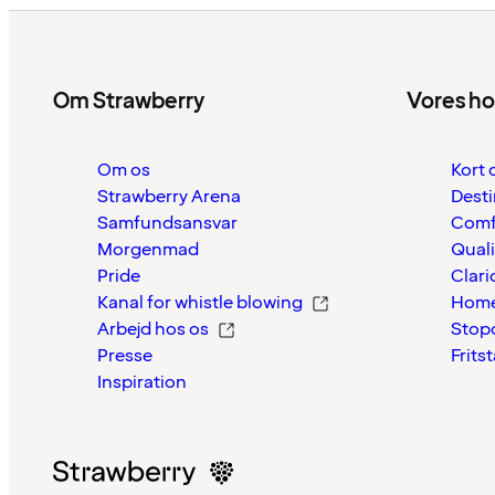
Om Strawberry
Vores ho
Om os
Kort 
Strawberry Arena
Desti
Samfundsansvar
Comf
Morgenmad
Quali
Pride
Clari
Kanal for whistle blowing
Home
Arbejd hos os
Stop
Presse
Frits
Inspiration