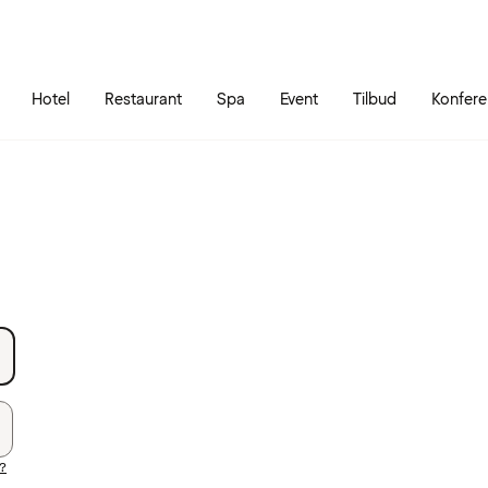
Gå til siden
Åbn hovedmenuen
Hotel
Restaurant
Spa
Event
Tilbud
Konfer
?