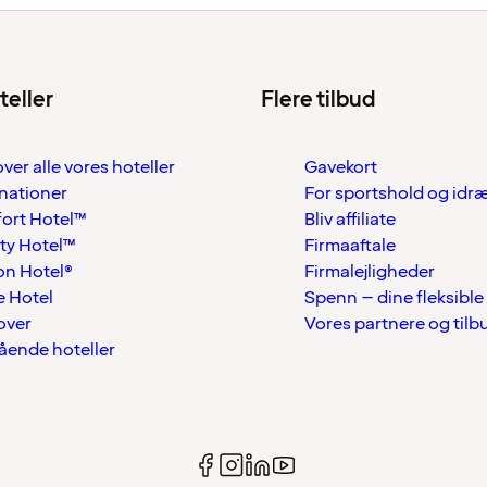
teller
Flere tilbud
over alle vores hoteller
Gavekort
nationer
For sportshold og idr
ort Hotel™
Bliv affiliate
ty Hotel™
Firmaaftale
on Hotel®
Firmalejligheder
 Hotel
Spenn – dine fleksible
over
Vores partnere og tilb
tående hoteller