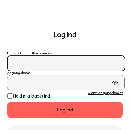
Log ind
E-mail eller medlemsnummer
Adgangskode
Glemt adgangskode?
Hold mig logget ind
Log ind