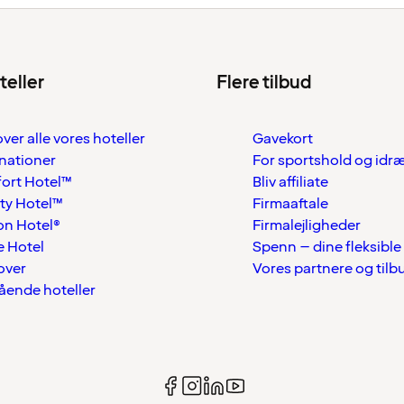
teller
Flere tilbud
over alle vores hoteller
Gavekort
nationer
For sportshold og idr
ort Hotel™
Bliv affiliate
ty Hotel™
Firmaaftale
on Hotel®
Firmalejligheder
 Hotel
Spenn – dine fleksible
over
Vores partnere og tilb
tående hoteller