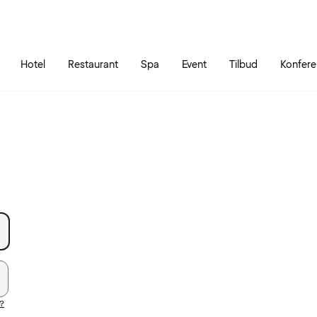
Gå til siden
Åbn hovedmenuen
Hotel
Restaurant
Spa
Event
Tilbud
Konfer
?