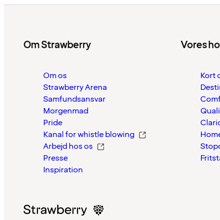
Om Strawberry
Vores ho
Om os
Kort 
Strawberry Arena
Desti
Samfundsansvar
Comf
Morgenmad
Quali
Pride
Clari
Kanal for whistle blowing
Home
Arbejd hos os
Stop
Presse
Frits
Inspiration