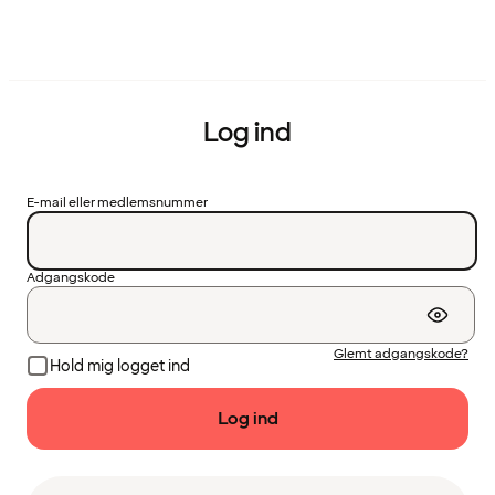
Log ind
E-mail eller medlemsnummer
Adgangskode
Glemt adgangskode?
Hold mig logget ind
Log ind