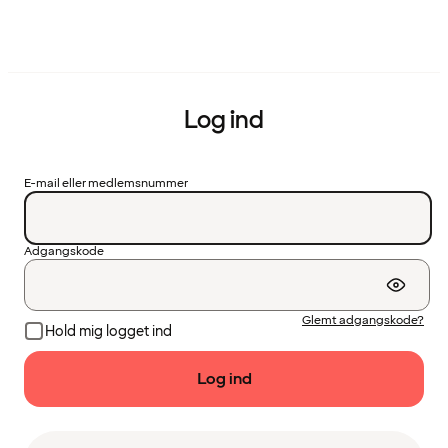
Log ind
E-mail eller medlemsnummer
Adgangskode
Glemt adgangskode?
Hold mig logget ind
Log ind