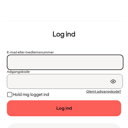
Log ind
E-mail eller medlemsnummer
Adgangskode
Glemt adgangskode?
Hold mig logget ind
Log ind