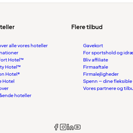
teller
Flere tilbud
over alle vores hoteller
Gavekort
nationer
For sportshold og idr
ort Hotel™
Bliv affiliate
ty Hotel™
Firmaaftale
on Hotel®
Firmalejligheder
 Hotel
Spenn – dine fleksible
over
Vores partnere og tilb
tående hoteller