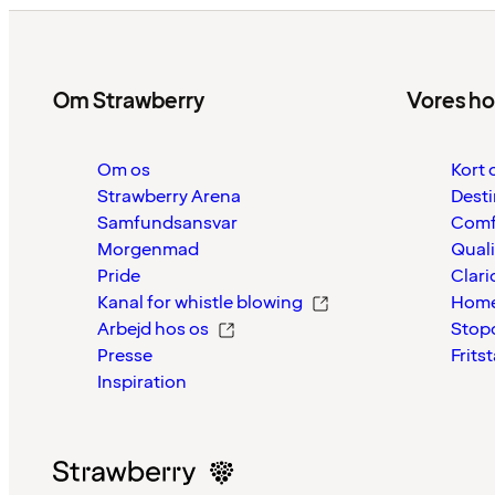
Om Strawberry
Vores ho
Om os
Kort 
Strawberry Arena
Desti
Samfundsansvar
Comf
Morgenmad
Quali
Pride
Clari
Kanal for whistle blowing
Home
Arbejd hos os
Stop
Presse
Frits
Inspiration