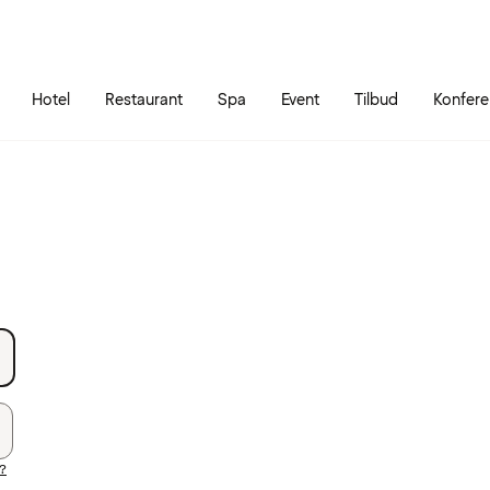
Gå til siden
Åbn hovedmenuen
Hotel
Restaurant
Spa
Event
Tilbud
Konfer
?