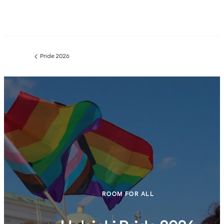
Pride 2026
Forrige
side
:
ROOM FOR ALL