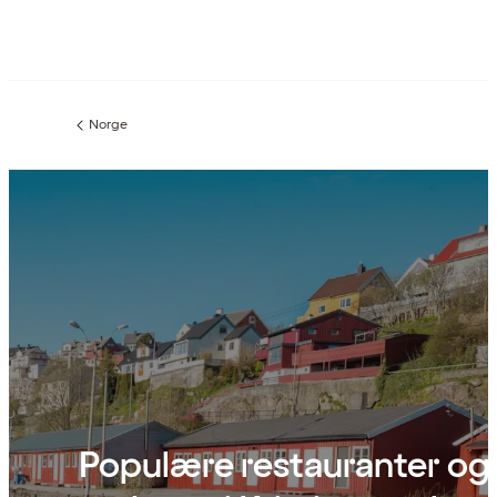
Norge
Forrige
side
:
Populære restauranter og