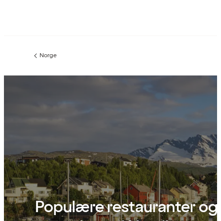
Norge
Forrige
side
:
Populære restauranter og